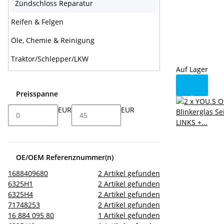
Zündschloss Reparatur
Reifen & Felgen
Öle, Chemie & Reinigung
Traktor/Schlepper/LKW
Auf Lager
Preisspanne
EUR
EUR
OE/OEM Referenznummer(n)
1688409680
2
Artikel gefunden
6325H1
2
Artikel gefunden
6325H4
2
Artikel gefunden
71748253
2
Artikel gefunden
16 884 095 80
1
Artikel gefunden