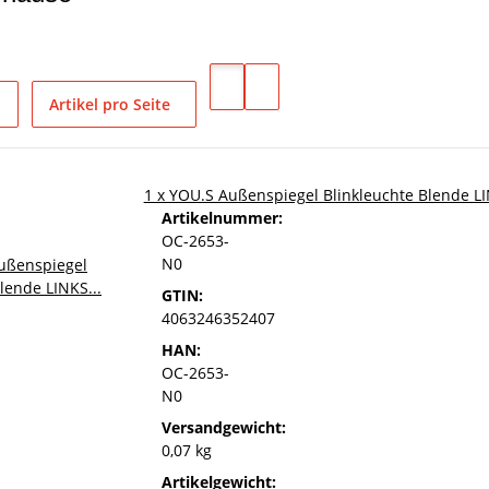
Artikel pro Seite
1 x YOU.S Außenspiegel Blinkleuchte Blende L
Artikelnummer:
OC-2653-
N0
GTIN:
4063246352407
HAN:
OC-2653-
N0
Versandgewicht:
0,07 kg
Artikelgewicht: