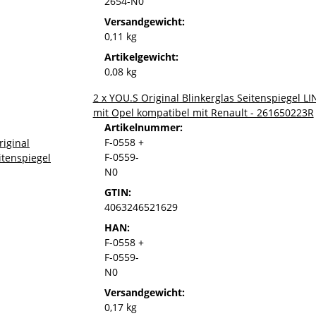
2654-N0
Versandgewicht:
0,11 kg
Artikelgewicht:
0,08 kg
2 x YOU.S Original Blinkerglas Seitenspiegel 
mit Opel kompatibel mit Renault - 261650223R
Artikelnummer:
F-0558 +
F-0559-
N0
GTIN:
4063246521629
HAN:
F-0558 +
F-0559-
N0
Versandgewicht:
0,17 kg