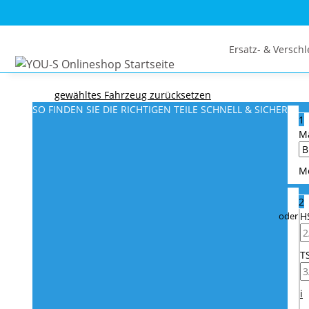
Ersatz- & Verschl
gewähltes Fahrzeug zurücksetzen
SO FINDEN SIE DIE RICHTIGEN TEILE
SCHNELL & SICHER
1
M
M
2
H
T
i