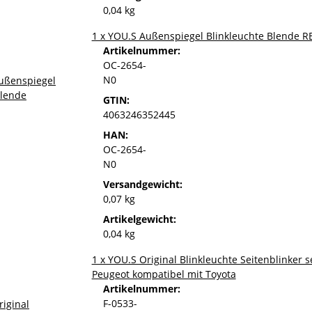
0,04 kg
1 x YOU.S Außenspiegel Blinkleuchte Blende R
Artikelnummer:
OC-2654-
N0
GTIN:
4063246352445
HAN:
OC-2654-
N0
Versandgewicht:
0,07 kg
Artikelgewicht:
0,04 kg
1 x YOU.S Original Blinkleuchte Seitenblinker s
Peugeot kompatibel mit Toyota
Artikelnummer:
F-0533-