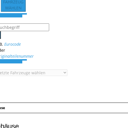
FAHRZEUG
WÄHLEN
.B.
Eurocode
der
riginalteilenummer
use
ehäuse