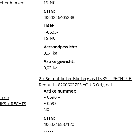
1S-N0
GTIN:
4063246405288
HAN:
F-0533-
1S-N0
Versandgewicht:
0,04 kg
Artikelgewicht:
0,02 kg
2 x Seitenblinker Blinkerglas LINKS + RECHTS B
Renault - 8200602763 YOU.S Original
Artikelnummer:
F-0590 +
F-0592-
N0
GTIN:
4063246587120