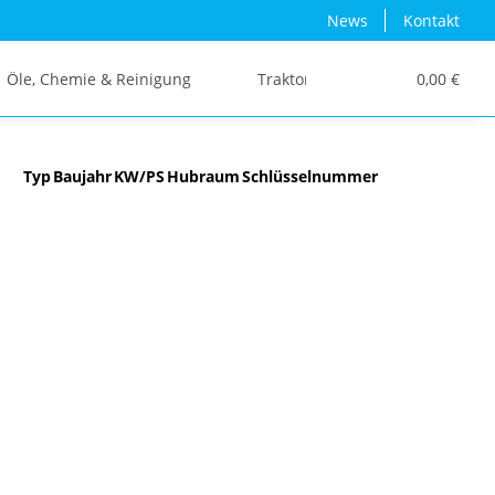
News
Kontakt
Öle, Chemie & Reinigung
Traktor/Schlepper/LKW
0,00 €
Typ
Baujahr
KW/PS
Hubraum
Schlüsselnummer