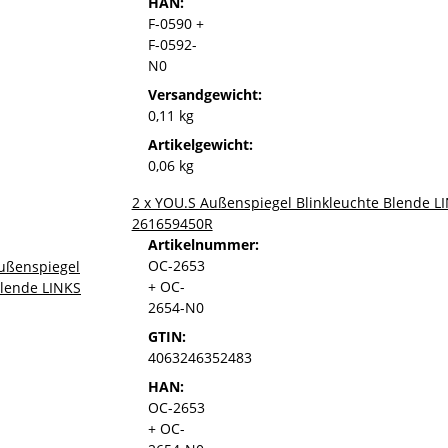
HAN:
F-0590 +
F-0592-
N0
Versandgewicht:
0,11 kg
Artikelgewicht:
0,06 kg
2 x YOU.S Außenspiegel Blinkleuchte Blende L
261659450R
Artikelnummer:
OC-2653
+ OC-
2654-N0
GTIN:
4063246352483
HAN:
OC-2653
+ OC-