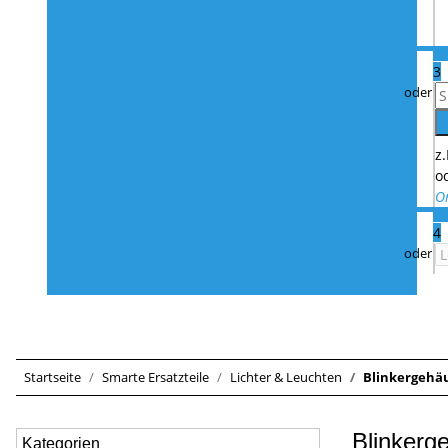
3
z
o
O
4
Startseite
Smarte Ersatzteile
Lichter & Leuchten
Blinkergehä
Blinkerg
Kategorien