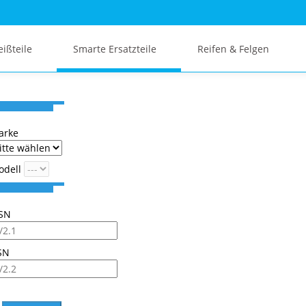
eißteile
Smarte Ersatzteile
Reifen & Felgen
arke
odell
SN
SN