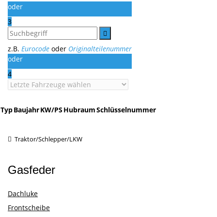
oder
3
z.B.
Eurocode
oder
Originalteilenummer
oder
4
Typ
Baujahr
KW/PS
Hubraum
Schlüsselnummer
Traktor/Schlepper/LKW
Gasfeder
Dachluke
Frontscheibe