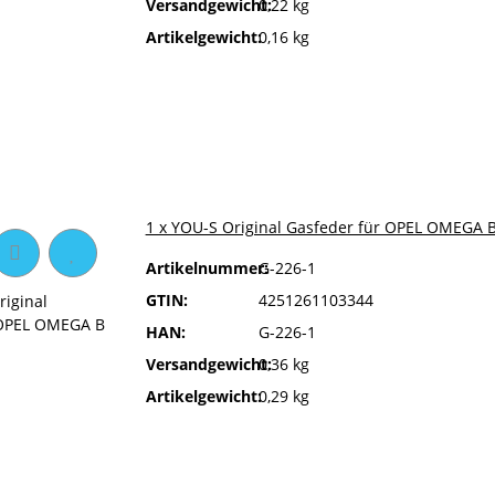
Versandgewicht:
0,22 kg
Artikelgewicht:
0,16 kg
1 x YOU-S Original Gasfeder für OPEL OMEGA 
Artikelnummer:
G-226-1
GTIN:
4251261103344
HAN:
G-226-1
Versandgewicht:
0,36 kg
Artikelgewicht:
0,29 kg