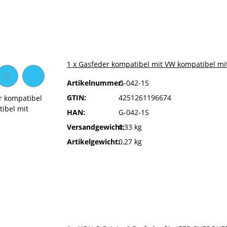
1 x Gasfeder kompatibel mit VW kompatibel mi
Artikelnummer:
G-042-1S
GTIN:
4251261196674
HAN:
G-042-1S
Versandgewicht:
0,33 kg
Artikelgewicht:
0,27 kg