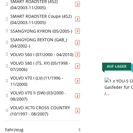
SMART ROADSTER (452)
Artikel gefunden
2
(04/2003-11/2005)
SMART ROADSTER Coupe (452)
Artikel gefunden
2
(04/2003-11/2005)
SSANGYONG KYRON (05/2005-)
Artikel gefunden
2
SSANGYONG REXTON (GAB_)
Artikel gefunden
2
(04/2002-)
VOLVO S60 I (07/2000 - 04/2010)
Artikel gefunden
2
VOLVO S80 I (TS, XY) (05/1998 -
Artikel gefunden
AUF LAGER
2
07/2006)
VOLVO V70 I (LV) (11/1996 -
Artikel gefunden
2
11/2000)
VOLVO V70 II (SW) (03/2000 -
Artikel gefunden
2
08/2007)
VOLVO XC70 CROSS COUNTRY
Artikel gefunden
2
(10/1997 - 08/2007)
Fahrzeug