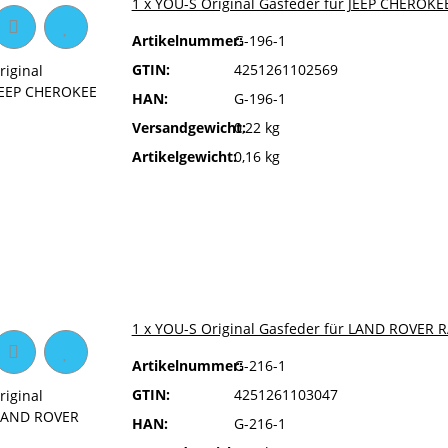
1 x YOU-S Original Gasfeder für JEEP CHEROKEE
Artikelnummer:
G-196-1
GTIN:
4251261102569
HAN:
G-196-1
Versandgewicht:
0,22 kg
Artikelgewicht:
0,16 kg
1 x YOU-S Original Gasfeder für LAND ROVER R
Artikelnummer:
G-216-1
GTIN:
4251261103047
HAN:
G-216-1