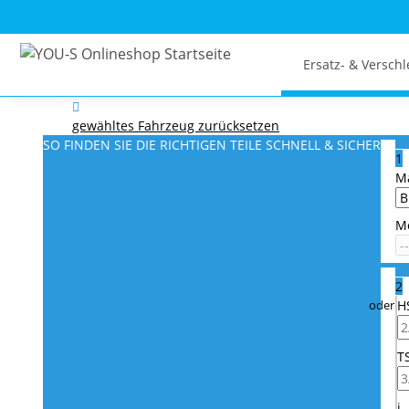
Ersatz- & Verschl
gewähltes Fahrzeug zurücksetzen
SO FINDEN SIE DIE RICHTIGEN TEILE
SCHNELL & SICHER
1
M
M
2
H
T
i