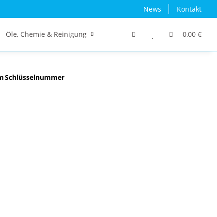
News
Kontakt
Öle, Chemie & Reinigung
Traktor/Schlepper/LKW
0,00 €
m
Schlüsselnummer