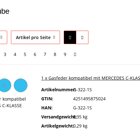
ube
Artikel pro Seite
3
4
5
6
7
8
9
1 x Gasfeder kompatibel mit MERCEDES C-KLAS
Artikelnummer:
G-322-1S
GTIN:
4251495875024
HAN:
G-322-1S
Versandgewicht:
0,35 kg
Artikelgewicht:
0,29 kg