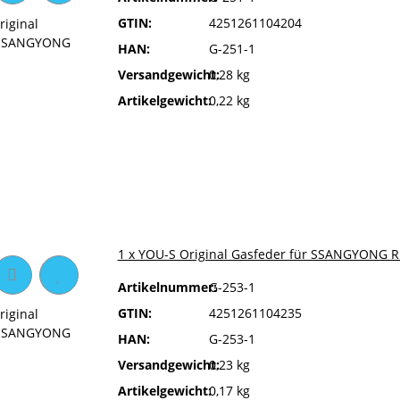
GTIN:
4251261104204
HAN:
G-251-1
Versandgewicht:
0,28 kg
Artikelgewicht:
0,22 kg
1 x YOU-S Original Gasfeder für SSANGYONG 
Artikelnummer:
G-253-1
GTIN:
4251261104235
HAN:
G-253-1
Versandgewicht:
0,23 kg
Artikelgewicht:
0,17 kg