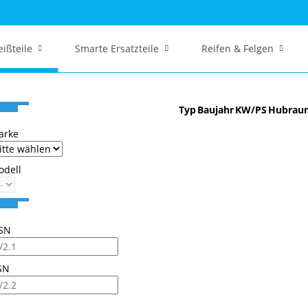
eißteile
Smarte Ersatzteile
Reifen & Felgen
Typ
Baujahr
KW/PS
Hubrau
arke
odell
SN
SN