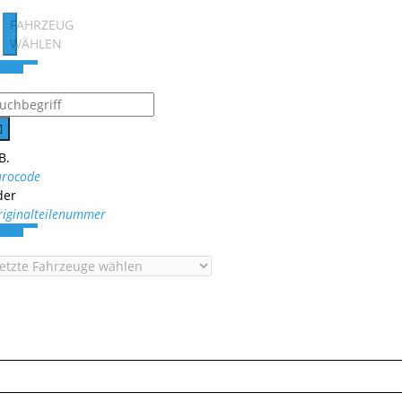
FAHRZEUG
WÄHLEN
B.
urocode
der
riginalteilenummer