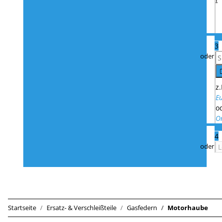
3
z.
E
o
O
4
Startseite
Ersatz- & Verschleißteile
Gasfedern
Motorhaube