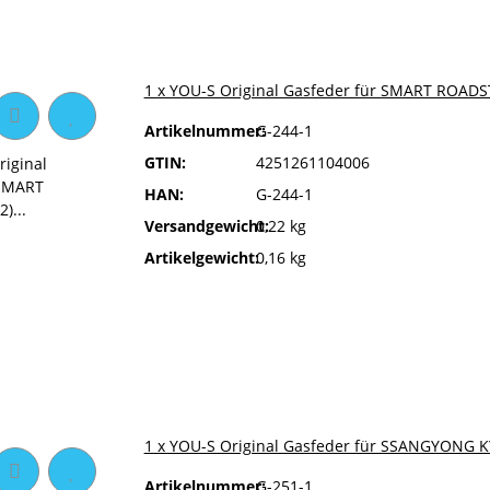
1 x YOU-S Original Gasfeder für SMART ROADS
Artikelnummer:
G-244-1
GTIN:
4251261104006
HAN:
G-244-1
Versandgewicht:
0,22 kg
Artikelgewicht:
0,16 kg
1 x YOU-S Original Gasfeder für SSANGYONG 
Artikelnummer:
G-251-1