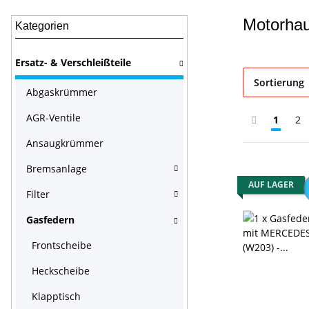
Motorha
Kategorien
Ersatz- & Verschleißteile
Sortierung
Abgaskrümmer
AGR-Ventile
1
2
Ansaugkrümmer
Bremsanlage
AUF LAGER
Filter
Gasfedern
Frontscheibe
Heckscheibe
Klapptisch