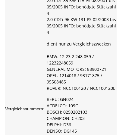
2.0 CDT 85 KW 115 PS 08/2001 bis
05/2005 INFO: benötigte Stückzahl
4
2.0 CDTi 96 KW 131 PS 02/2003 bis
05/2005 INFO: benötigte Stückzahl
4
dient nur zu Vergleichszwecken
BMW: 12 23 2 248 059 /
12232248059
GENERAL MOTORS: 88900721
OPEL: 1214018 / 93171875 /
95508485
ROVER: NCC100120 / NCC100120L
BERU: GN024
ACDELCO: 109G
Vergleichsnummern:
BOSCH: 0250202103
CHAMPION: CH203
DELPHI: D36
DENSO: DG145