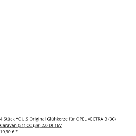
4 Stück YOU.S Original Glühkerze für OPEL VECTRA B (36)
Caravan (31) CC (38) 2.0 DI 16V
19,90 €
*