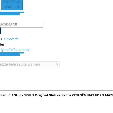
FAHRZEUG
WÄHLEN
.B.
Eurocode
der
riginalteilenummer
rzen
1 Stück YOU.S Original Glühkerze für CITROËN FIAT FORD 