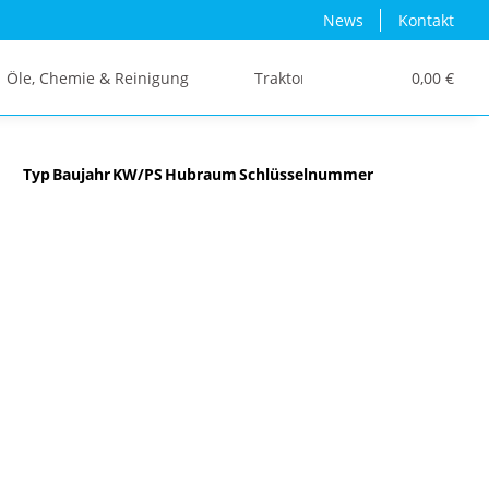
News
Kontakt
Öle, Chemie & Reinigung
Traktor/Schlepper/LKW
0,00 €
Typ
Baujahr
KW/PS
Hubraum
Schlüsselnummer