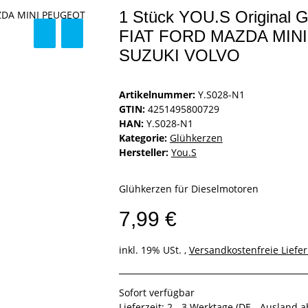
1 Stück YOU.S Original 
FIAT FORD MAZDA MIN
SUZUKI VOLVO
Artikelnummer:
Y.S028-N1
GTIN:
4251495800729
HAN:
Y.S028-N1
Kategorie:
Glühkerzen
Hersteller:
You.S
Glühkerzen für Dieselmotoren
7,99 €
inkl. 19% USt. ,
Versandkostenfreie Liefe
Sofort verfügbar
Lieferzeit:
2 - 3 Werktage
(DE - Ausland 