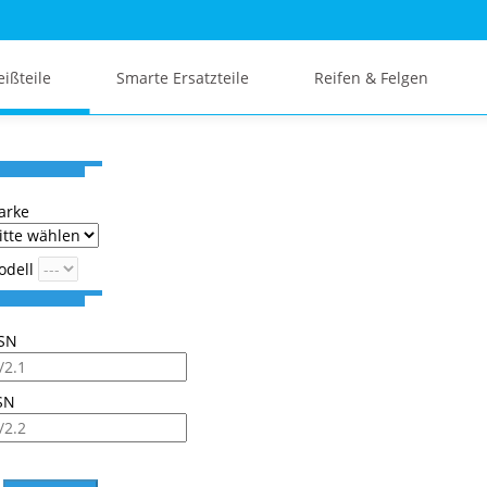
eißteile
Smarte Ersatzteile
Reifen & Felgen
arke
odell
SN
SN