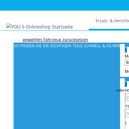
Ersatz- & Verschl
gewähltes Fahrzeug zurücksetzen
SO FINDEN SIE DIE RICHTIGEN TEILE
SCHNELL & SICHER
1
M
M
2
H
T
i