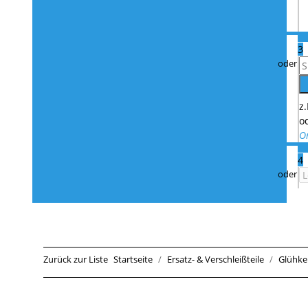
3
z
o
O
4
Zurück zur Liste
Startseite
Ersatz- & Verschleißteile
Glühke