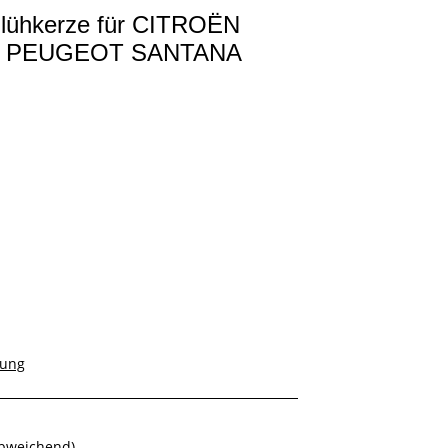
Glühkerze für CITROËN
I PEUGEOT SANTANA
rung
abweichend)