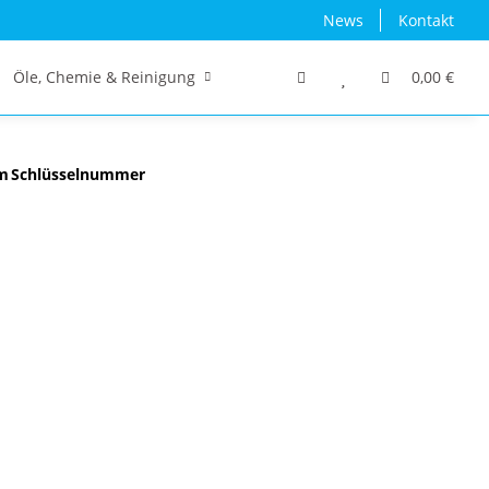
News
Kontakt
Öle, Chemie & Reinigung
Traktor/Schlepper/LKW
0,00 €
m
Schlüsselnummer