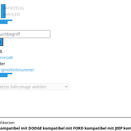
FAHRZEUG
WÄHLEN
B.
urocode
der
riginalteilenummer
ühkerzen
 kompatibel mit DODGE kompatibel mit FORD kompatibel mit JEEP ko