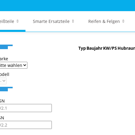
eißteile
Smarte Ersatzteile
Reifen & Felgen
Typ
Baujahr
KW/PS
Hubrau
arke
odell
SN
SN