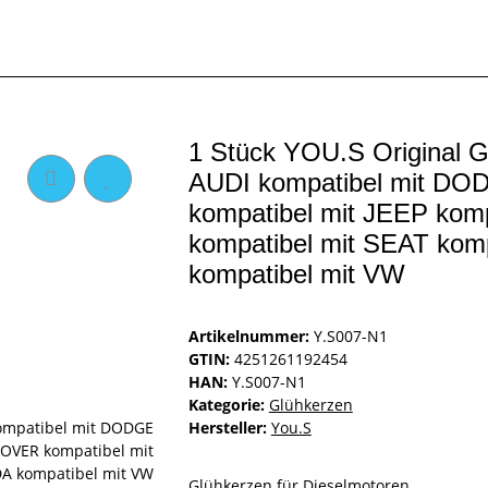
1 Stück YOU.S Original G
AUDI kompatibel mit DO
kompatibel mit JEEP kom
kompatibel mit SEAT kom
kompatibel mit VW
Artikelnummer:
Y.S007-N1
GTIN:
4251261192454
HAN:
Y.S007-N1
Kategorie:
Glühkerzen
Hersteller:
You.S
Glühkerzen für Dieselmotoren