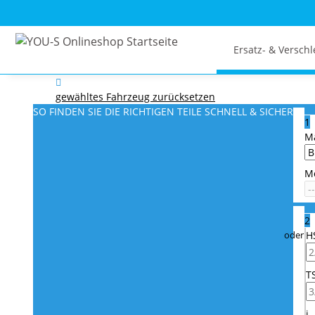
Ersatz- & Verschl
gewähltes Fahrzeug zurücksetzen
SO FINDEN SIE DIE RICHTIGEN TEILE
SCHNELL & SICHER
1
M
M
2
H
T
i