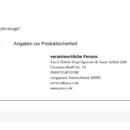
Fahrzeuge".
Angaben zur Produktsicherheit
verantwortliche Person:
You.S Online Shop Ugurcan & Yasar Seftali GbR
Christian-Wolff-Str. 14
00491514010788
Langquaid, Deutschland, 84085
service@you-s.de
www.you-s.de