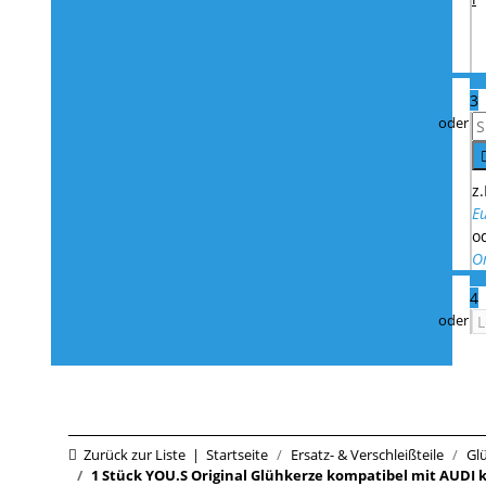
3
z.
E
o
O
4
Zurück zur Liste
Startseite
Ersatz- & Verschleißteile
Gl
1 Stück YOU.S Original Glühkerze kompatibel mit AUDI