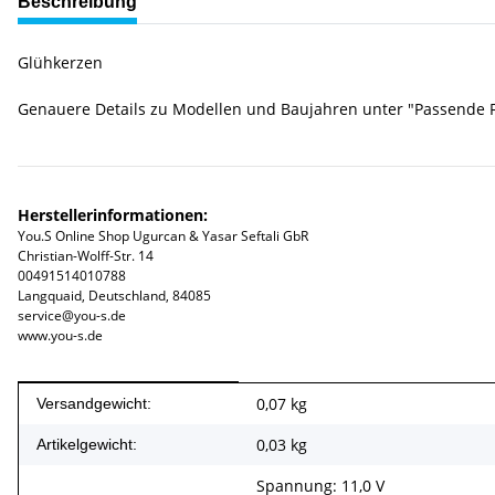
Beschreibung
Glühkerzen
Genauere Details zu Modellen und Baujahren unter "Passende 
Herstellerinformationen:
You.S Online Shop Ugurcan & Yasar Seftali GbR
Christian-Wolff-Str. 14
00491514010788
Langquaid, Deutschland, 84085
service@you-s.de
www.you-s.de
Produkteigenschaft
Wert
0,07 kg
Versandgewicht:
0,03
kg
Artikelgewicht:
Spannung: 11,0 V