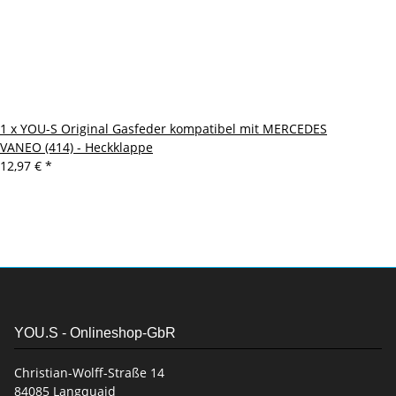
1 x YOU-S Original Gasfeder kompatibel mit MERCEDES
VANEO (414) - Heckklappe
12,97 €
*
YOU.S - Onlineshop-GbR
Christian-Wolff-Straße 14
84085 Langquaid