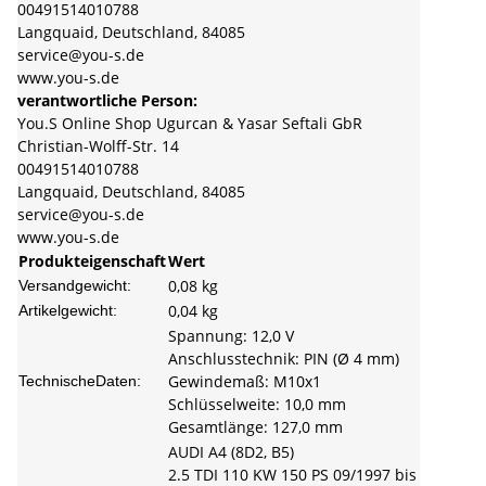
00491514010788
Langquaid, Deutschland, 84085
service@you-s.de
www.you-s.de
verantwortliche Person:
You.S Online Shop Ugurcan & Yasar Seftali GbR
Christian-Wolff-Str. 14
00491514010788
Langquaid, Deutschland, 84085
service@you-s.de
www.you-s.de
Produkteigenschaft
Wert
0,08 kg
Versandgewicht:
0,04
kg
Artikelgewicht:
Spannung: 12,0 V
Anschlusstechnik: PIN (Ø 4 mm)
Gewindemaß: M10x1
TechnischeDaten:
Schlüsselweite: 10,0 mm
Gesamtlänge: 127,0 mm
AUDI A4 (8D2, B5)
2.5 TDI 110 KW 150 PS 09/1997 bis