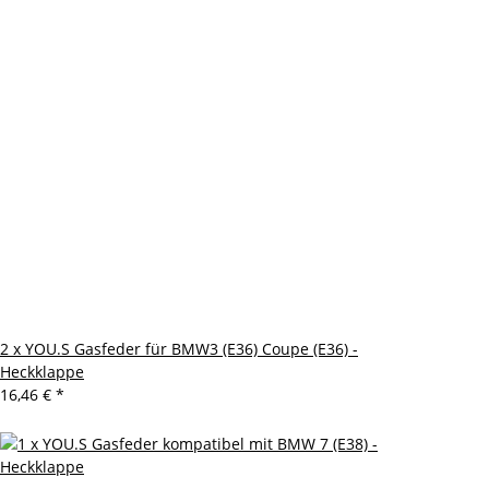
2 x YOU.S Gasfeder für BMW3 (E36) Coupe (E36) -
Heckklappe
16,46 €
*