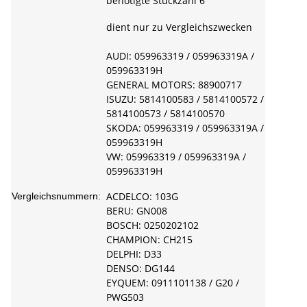
benötigte Stückzahl 6
dient nur zu Vergleichszwecken
AUDI: 059963319 / 059963319A /
059963319H
GENERAL MOTORS: 88900717
ISUZU: 5814100583 / 5814100572 /
5814100573 / 5814100570
SKODA: 059963319 / 059963319A /
059963319H
VW: 059963319 / 059963319A /
059963319H
ACDELCO: 103G
Vergleichsnummern:
BERU: GN008
BOSCH: 0250202102
CHAMPION: CH215
DELPHI: D33
DENSO: DG144
EYQUEM: 0911101138 / G20 /
PWG503