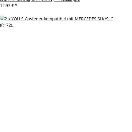
12,97 €
*