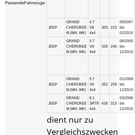
PassendeFahrezuge:
GRAND
4.7
09/2007
JEEP
CHEROKEE
V8
303
223
bis
III (WH, WK)
4x4
02/2010
GRAND
5.7
06/2005
JEEP
CHEROKEE
V8
326
240
bis
III (WH, WK)
4x4
12/2010
GRAND
5.7
01/2009
JEEP
CHEROKEE
V8
352
259
bis
III (WH, WK)
4x4
12/2010
GRAND
6.1
03/2006
JEEP
CHEROKEE
SRT8
426
313
bis
III (WH, WK)
4x4
12/2010
dient nur zu
Vergleichszwecken