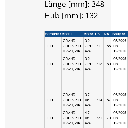
Länge [mm]: 348
Hub [mm]: 132
Hersteller
Modell
Motor
PS
KW
Baujahr
GRAND
3.0
05/2006
JEEP
CHEROKEE
CRD
211
155
bis
III (WH, WK)
4x4
12/2010
GRAND
3.0
06/2005
JEEP
CHEROKEE
CRD
218
160
bis
III (WH, WK)
4x4
12/2010
GRAND
3.7
06/2005
JEEP
CHEROKEE
V6
214
157
bis
III (WH, WK)
4x4
12/2010
GRAND
4.7
06/2005
JEEP
CHEROKEE
V8
231
170
bis
III (WH, WK)
4x4
12/2010