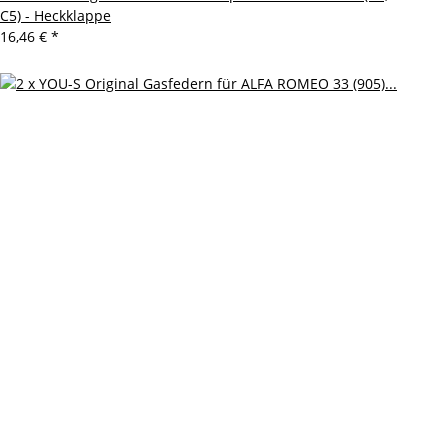
C5) - Heckklappe
16,46 €
*