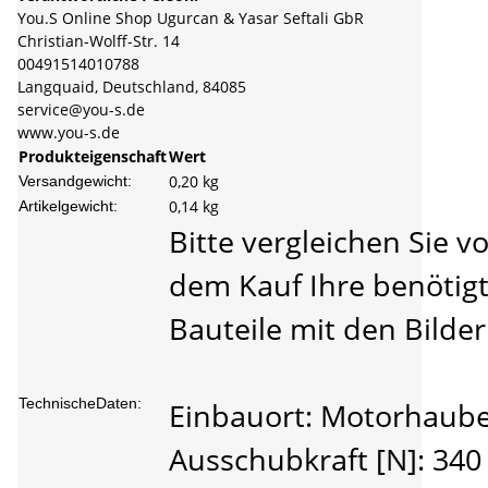
You.S Online Shop Ugurcan & Yasar Seftali GbR
Christian-Wolff-Str. 14
00491514010788
Langquaid, Deutschland, 84085
service@you-s.de
www.you-s.de
Produkteigenschaft
Wert
0,20 kg
Versandgewicht:
0,14
kg
Artikelgewicht:
Bitte vergleichen Sie vo
dem Kauf Ihre benötig
Bauteile mit den Bilder
TechnischeDaten:
Einbauort: Motorhaub
Ausschubkraft [N]: 340