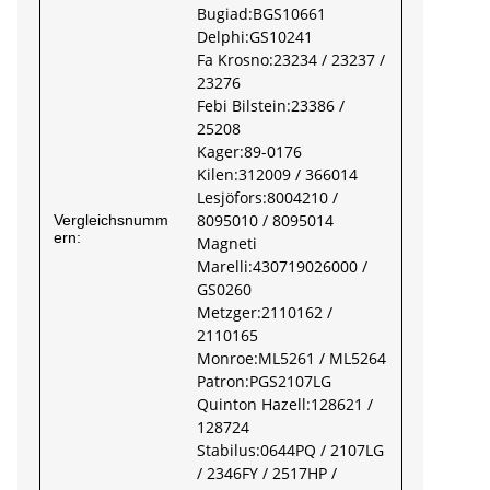
Bugiad:BGS10661
Delphi:GS10241
Fa Krosno:23234 / 23237 /
23276
Febi Bilstein:23386 /
25208
Kager:89-0176
Kilen:312009 / 366014
Lesjöfors:8004210 /
8095010 / 8095014
Vergleichsnumm
ern:
Magneti
Marelli:430719026000 /
GS0260
Metzger:2110162 /
2110165
Monroe:ML5261 / ML5264
Patron:PGS2107LG
Quinton Hazell:128621 /
128724
Stabilus:0644PQ / 2107LG
/ 2346FY / 2517HP /