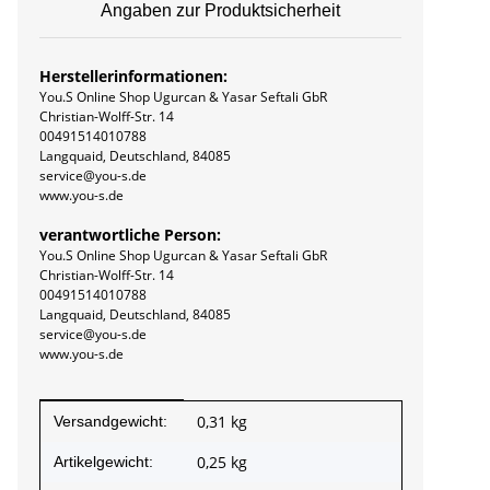
Angaben zur Produktsicherheit
Herstellerinformationen:
You.S Online Shop Ugurcan & Yasar Seftali GbR
Christian-Wolff-Str. 14
00491514010788
Langquaid, Deutschland, 84085
service@you-s.de
www.you-s.de
verantwortliche Person:
You.S Online Shop Ugurcan & Yasar Seftali GbR
Christian-Wolff-Str. 14
00491514010788
Langquaid, Deutschland, 84085
service@you-s.de
www.you-s.de
Produkteigenschaft
Wert
0,31 kg
Versandgewicht:
0,25
kg
Artikelgewicht: