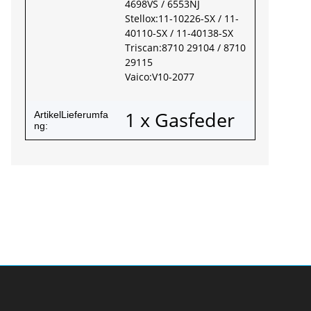
4698VS / 6553NJ
Stellox:11-10226-SX / 11-
40110-SX / 11-40138-SX
Triscan:8710 29104 / 8710
29115
Vaico:V10-2077
1 x Gasfeder
ArtikelLieferumfa
ng: