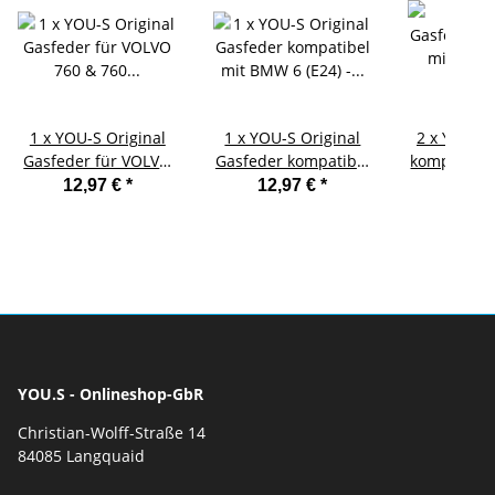
1 x YOU-S Original
1 x YOU-S Original
2 x YOU.S
Gasfeder für VOLVO
Gasfeder kompatibel
kompatibe
760 & 760 Kombi -
mit BMW 6 (E24) -
5 (E60) Tou
12,97 €
*
12,97 €
*
16,4
Motorhaube
Motorhaube
- Moto
YOU.S - Onlineshop-GbR
Christian-Wolff-Straße 14
84085 Langquaid