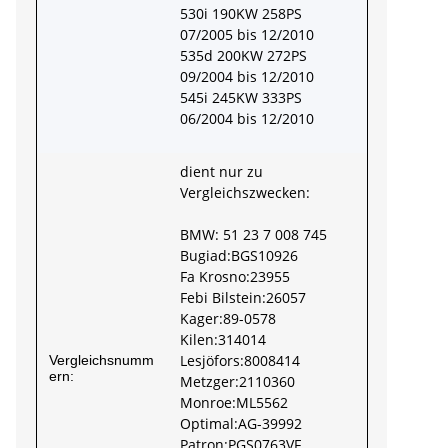
530i 190KW 258PS
07/2005 bis 12/2010
535d 200KW 272PS
09/2004 bis 12/2010
545i 245KW 333PS
06/2004 bis 12/2010
dient nur zu
Vergleichszwecken:
BMW: 51 23 7 008 745
Bugiad:BGS10926
Fa Krosno:23955
Febi Bilstein:26057
Kager:89-0578
Kilen:314014
Lesjöfors:8008414
Vergleichsnumm
ern:
Metzger:2110360
Monroe:ML5562
Optimal:AG-39992
Patron:PGS0763VF