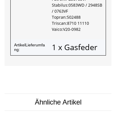
Stabilus:0583WD / 2948SB
/ 0763VF
Topran:502488
Triscan:8710 11110
Vaico:V20-0982
1 x Gasfeder
ArtikelLieferumfa
ng:
Ähnliche Artikel