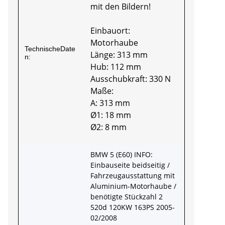
mit den Bildern!
Einbauort:
Motorhaube
TechnischeDate
Länge: 313 mm
n:
Hub: 112 mm
Ausschubkraft: 330 N
Maße:
A: 313 mm
Ø1: 18 mm
Ø2: 8 mm
BMW 5 (E60) INFO:
Einbauseite beidseitig /
Fahrzeugausstattung mit
Aluminium-Motorhaube /
benötigte Stückzahl 2
520d 120KW 163PS 2005-
02/2008