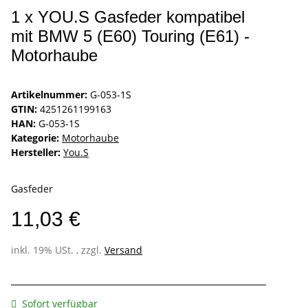
1 x YOU.S Gasfeder kompatibel
mit BMW 5 (E60) Touring (E61) -
Motorhaube
Artikelnummer:
G-053-1S
GTIN:
4251261199163
HAN:
G-053-1S
Kategorie:
Motorhaube
Hersteller:
You.S
Gasfeder
11,03 €
inkl. 19% USt. , zzgl.
Versand
Sofort verfügbar