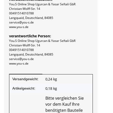
You.S Online Shop Ugurcan & Yasar Seftali GbR
Christian-Wolff-Str. 14
00491514010788
Langquaid, Deutschland, 84085
service@you-s.de
www.you-s.de
verantwortliche Person:
You.S Online Shop Ugurcan & Yasar Seftali GbR
Christian-Wolff-Str. 14
00491514010788
Langquaid, Deutschland, 84085
service@you-s.de
www.you-s.de
Produkteigenschaft
Wert
0,24 kg
Versandgewicht:
0,18
kg
Artikelgewicht:
Bitte vergleichen Sie
vor dem Kauf Ihre
benötigten Bauteile