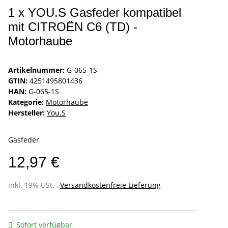
1 x YOU.S Gasfeder kompatibel
mit CITROËN C6 (TD) -
Motorhaube
Artikelnummer:
G-065-1S
GTIN:
4251495801436
HAN:
G-065-1S
Kategorie:
Motorhaube
Hersteller:
You.S
Gasfeder
12,97 €
inkl. 19% USt. ,
Versandkostenfreie Lieferung
Sofort verfügbar