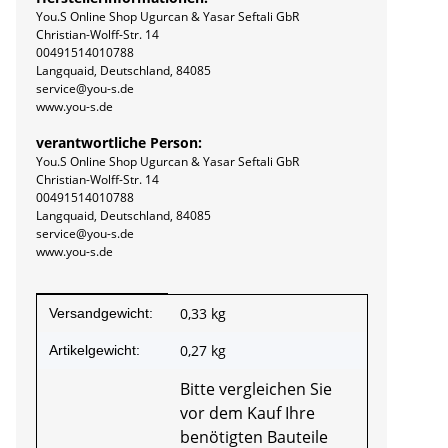
You.S Online Shop Ugurcan & Yasar Seftali GbR
Christian-Wolff-Str. 14
00491514010788
Langquaid, Deutschland, 84085
service@you-s.de
www.you-s.de
verantwortliche Person:
You.S Online Shop Ugurcan & Yasar Seftali GbR
Christian-Wolff-Str. 14
00491514010788
Langquaid, Deutschland, 84085
service@you-s.de
www.you-s.de
Produkteigenschaft
Wert
0,33 kg
Versandgewicht:
0,27
kg
Artikelgewicht:
Bitte vergleichen Sie
vor dem Kauf Ihre
benötigten Bauteile