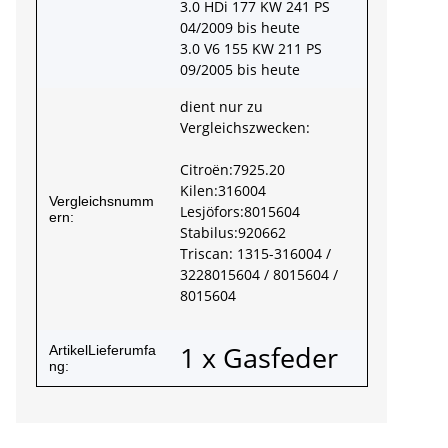
3.0 HDi 177 KW 241 PS
04/2009 bis heute
3.0 V6 155 KW 211 PS
09/2005 bis heute
dient nur zu
Vergleichszwecken:
Citroën:7925.20
Kilen:316004
Vergleichsnumm
Lesjöfors:8015604
ern:
Stabilus:920662
Triscan: 1315-316004 /
3228015604 / 8015604 /
8015604
1 x Gasfeder
ArtikelLieferumfa
ng: