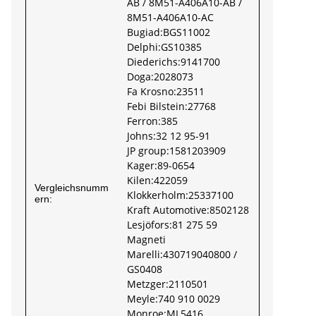
AB / 8M51-A406A10-AB /
8M51-A406A10-AC
Bugiad:BGS11002
Delphi:GS10385
Diederichs:9141700
Doga:2028073
Fa Krosno:23511
Febi Bilstein:27768
Ferron:385
Johns:32 12 95-91
JP group:1581203909
Kager:89-0654
Kilen:422059
Vergleichsnumm
Klokkerholm:25337100
ern:
Kraft Automotive:8502128
Lesjöfors:81 275 59
Magneti
Marelli:430719040800 /
GS0408
Metzger:2110501
Meyle:740 910 0029
Monroe:ML5416