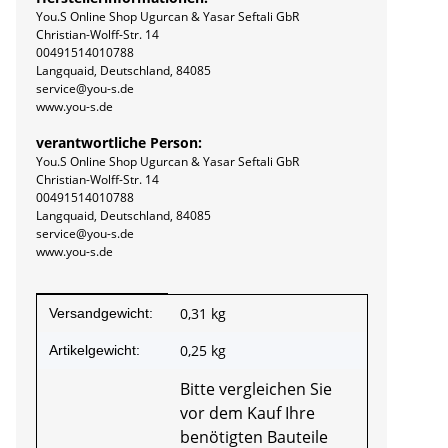
You.S Online Shop Ugurcan & Yasar Seftali GbR
Christian-Wolff-Str. 14
00491514010788
Langquaid, Deutschland, 84085
service@you-s.de
www.you-s.de
verantwortliche Person:
You.S Online Shop Ugurcan & Yasar Seftali GbR
Christian-Wolff-Str. 14
00491514010788
Langquaid, Deutschland, 84085
service@you-s.de
www.you-s.de
Produkteigenschaft
Wert
0,31 kg
Versandgewicht:
0,25
kg
Artikelgewicht:
Bitte vergleichen Sie
vor dem Kauf Ihre
benötigten Bauteile