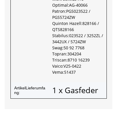
Optimal:AG-40066
Patron:PGS023522 /
PGS5724ZW
Quinton Hazell:828166 /
QTS828166
Stabilus:023522 / 3252ZL /
3442UX / 5724ZW
Swag:50 92 7768
Topran:304204
Triscan:8710 16239
Vaico:V25-0422
Vema:51437
1 x Gasfeder
ArtikelLieferumfa
ng: