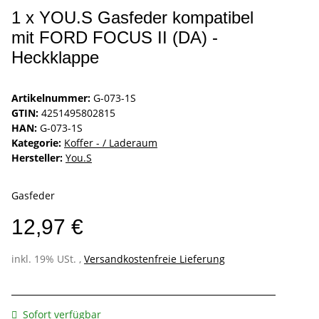
1 x YOU.S Gasfeder kompatibel
mit FORD FOCUS II (DA) -
Heckklappe
Artikelnummer:
G-073-1S
GTIN:
4251495802815
HAN:
G-073-1S
Kategorie:
Koffer - / Laderaum
Hersteller:
You.S
Gasfeder
12,97 €
inkl. 19% USt. ,
Versandkostenfreie Lieferung
Sofort verfügbar