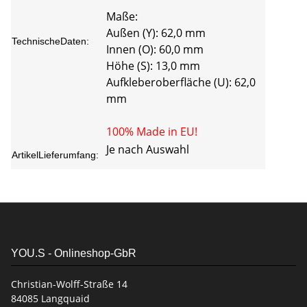
Maße:
Außen (Y): 62,0 mm
TechnischeDaten:
Innen (O): 60,0 mm
Höhe (S): 13,0 mm
Aufkleberoberfläche (U): 62,0
mm
100% Made in EU!
Je nach Auswahl
ArtikelLieferumfang:
YOU.S - Onlineshop-GbR
Christian-Wolff-Straße 14
84085 Langquaid