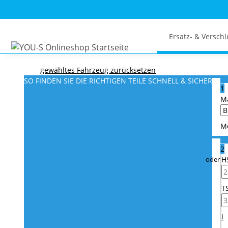
Ersatz- & Verschl
gewähltes Fahrzeug zurücksetzen
SO FINDEN SIE DIE RICHTIGEN TEILE
SCHNELL & SICHER
1
M
M
2
H
T
i