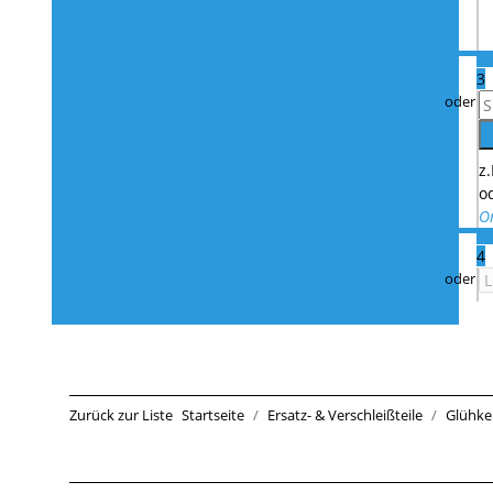
3
z
o
O
4
Zurück zur Liste
Startseite
Ersatz- & Verschleißteile
Glühke