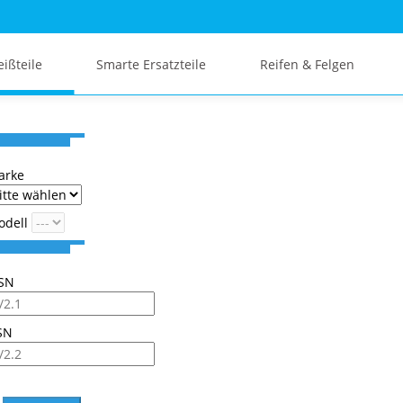
eißteile
Smarte Ersatzteile
Reifen & Felgen
arke
odell
SN
SN