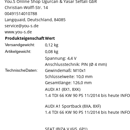
You.S Online Shop Ugurcan & Yasar Seftali GbR
Christian-Wolff-Str. 14
00491514010788
Langquaid, Deutschland, 84085
service@you-s.de
www.you-s.de
Produkteigenschaft
Wert
0,12 kg
Versandgewicht:
0,08
kg
Artikelgewicht:
Spannung: 4,4 V
Anschlusstechnik: PIN (Ø 4 mm)
Gewindemaß: M10x1
TechnischeDaten:
Schlüsselweite: 10,0 mm
Gesamtlänge: 126,0 mm
AUDI A1 (8X1, 8XK)
1.4 TDI 66 KW 90 PS 11/2014 bis heute INFO
AUDI A1 Sportback (8XA, 8XF)
1.4 TDI 66 KW 90 PS 11/2014 bis heute INFO
SEAT IBIZA V (6J5, 6P1)