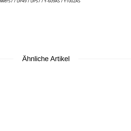
Power57 / DP49 / DP57 / Y-609AS / Y1002AS
Ähnliche Artikel