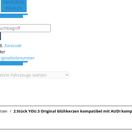
FAHRZEUG
WÄHLEN
.B.
Eurocode
der
riginalteilenummer
rzen
2 Stück YOU.S Original Glühkerzen kompatibel mit AUDI kom