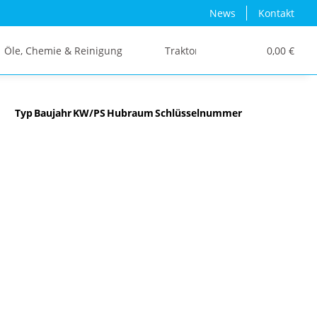
News
Kontakt
Öle, Chemie & Reinigung
Traktor/Schlepper/LKW
0,00 €
Typ
Baujahr
KW/PS
Hubraum
Schlüsselnummer