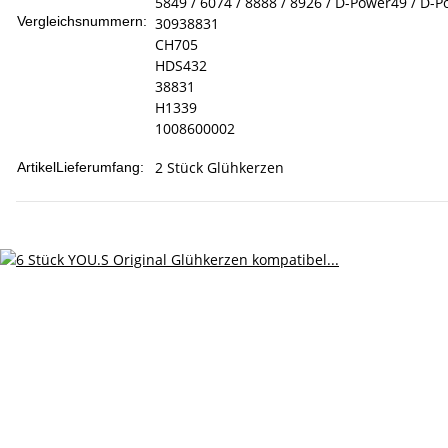
5849 / 6074 / 8888 / 8926 / D-Power49 / D-
Vergleichsnummern:
30938831
CH705
HDS432
38831
H1339
1008600002
2 Stück Glühkerzen
ArtikelLieferumfang: