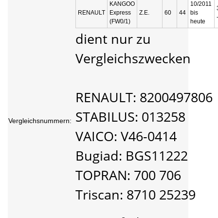
KANGOO
10/2011
RENAULT
Express
Z.E.
60
44
bis
(FW0/1)
heute
dient nur zu
Vergleichszwecken
RENAULT: 8200497806
STABILUS: 013258
Vergleichsnummern:
VAICO: V46-0414
Bugiad: BGS11222
TOPRAN: 700 706
Triscan: 8710 25239