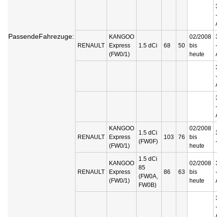
PassendeFahrezuge:
KANGOO
02/2008
RENAULT
Express
1.5 dCi
68
50
bis
(FW0/1)
heute
KANGOO
02/2008
1.5 dCi
RENAULT
Express
103
76
bis
(FW0F)
(FW0/1)
heute
1.5 dCi
KANGOO
02/2008
85
RENAULT
Express
86
63
bis
(FW0A,
(FW0/1)
heute
FW0B)