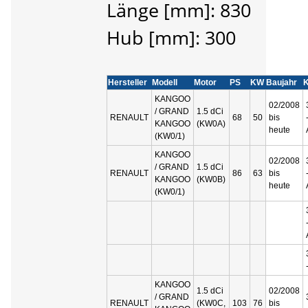
Länge [mm]: 830
Hub [mm]: 300
Hersteller
Modell
Motor
PS
KW
Baujahr
KANGOO
02/2008
/ GRAND
1.5 dCi
RENAULT
68
50
bis
KANGOO
(KW0A)
heute
(KW0/1)
KANGOO
02/2008
/ GRAND
1.5 dCi
RENAULT
86
63
bis
KANGOO
(KW0B)
heute
(KW0/1)
KANGOO
1.5 dCi
02/2008
/ GRAND
RENAULT
(KW0C,
103
76
bis