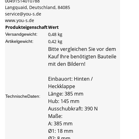
00491514010788
Langquaid, Deutschland, 84085
service@you-s.de
www.you-s.de
Produkteigenschaft
Wert
0,48 kg
Versandgewicht:
0,42
kg
Artikelgewicht:
Bitte vergleichen Sie vor dem
Kauf Ihre benötigten Bauteile
mit den Bildern!
Einbauort: Hinten /
Heckklappe
Länge: 385 mm
TechnischeDaten:
Hub: 145 mm
Ausschubkraft: 390 N
Maße:
A: 385 mm
Ø1: 18 mm
Ø2: 8 mm