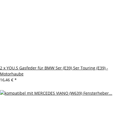
2 x YOU.S Gasfeder für BMW 5er (E39) 5er Touring (E39) -
Motorhaube
16,46 €
*