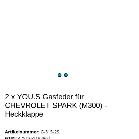
2 x YOU.S Gasfeder für
CHEVROLET SPARK (M300) -
Heckklappe
Artikelnummer:
G-315-2S
GTIN:
4251261192867