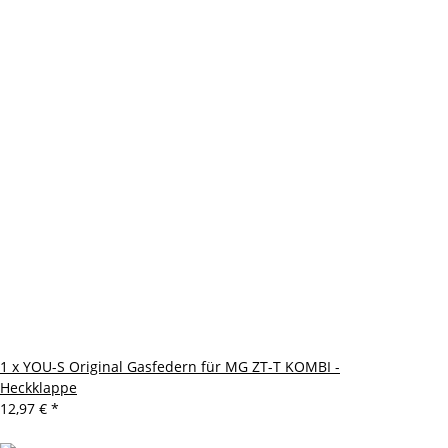
1 x YOU-S Original Gasfedern für MG ZT-T KOMBI -
Heckklappe
12,97 €
*