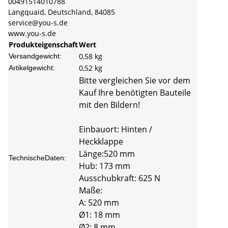
00491514010788
Langquaid, Deutschland, 84085
service@you-s.de
www.you-s.de
Produkteigenschaft
Wert
0,58 kg
Versandgewicht:
0,52
kg
Artikelgewicht:
Bitte vergleichen Sie vor dem
Kauf Ihre benötigten Bauteile
mit den Bildern!
Einbauort: Hinten /
Heckklappe
Länge:520 mm
TechnischeDaten:
Hub: 173 mm
Ausschubkraft: 625 N
Maße:
A: 520 mm
Ø1: 18 mm
Ø2: 8 mm