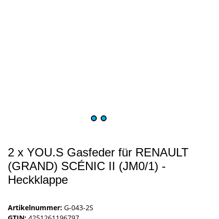
2 x YOU.S Gasfeder für RENAULT
(GRAND) SCÉNIC II (JM0/1) -
Heckklappe
Artikelnummer:
G-043-2S
GTIN:
4251261196797