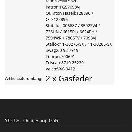
Monroe:ML5826
Patron:PGS7098VJ
Quinton Hazell:128896 /
QTS128896
Stabilus:006687 / 3592SV4 /
726UN / 6615PI / 6624PH /
7594WR / 7865TV / 7098VJ
Stellox:11-30276-SX / 11-30285-SX
Swag:60 92 7919
Topran:700691
Triscan:8710 25229
Vaico:V46-0412
2 x Gasfeder
ArtikelLieferumfang:
YOU.S - Onlineshop-GbR