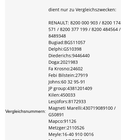
dient nur zu Vergleichszwecken:
RENAULT: 8200 000 903 / 8200 174
571 / 8200 377 199 / 8200 484564 /
8489348
Bugiad:BGS11057
Delphi:GS10398
Diederichs:9446440
Doga:2021983
Fa Krosno:24602
Febi Bilstein:27919
Johns:60 32 95-91
JP group:4381201409
Kilen:450033
Lesjöfors:8172933
Magneti Marelli:430719089100 /
Vergleichsnummern:
GS0891
Mapco:91126
Metzger:2110526
Meyle:16-40 910 0016