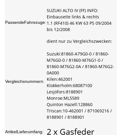
SUZUKI ALTO IV (FF) INFO:
Einbauseite links & rechts
PassendeFahrezuge:
1.1 (RF410) 46 KW 63 PS 09/2004
bis 12/2008
dient nur zu Vergleichszwecken:
Suzuki:81860-A79G0-0 / 81860-
M76G0-0 / 81860-M76G1-0 /
81860-M76G2-0A / 81860-M76G2-
0A000
Kilen:462001
Vergleichsnummern:
Klokkerholm:68087100
Lesjöfors:8188901
Monroe:ML5589
Quinton Hazell:128860
Triscan:10-462001 / 871069216 /
8188901 / 8188901
2 x Gasfeder
ArtikelLieferumfang: