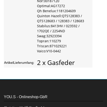
Nor:00187120
Optimal:AG17272
Qh Benelux:1181204609
Quinton Hazell:QTS128383 /
QTS128683 / 128383 / 128683
Stabilus:8413HV / 023592 /
1702QE / 2254ND
Swag:32923394
Topran:110279
Triscan:871029221
Vaico:V10-0442
2 x Gasfeder
ArtikelLieferumfang:
YOU.S - Onlineshop-GbR