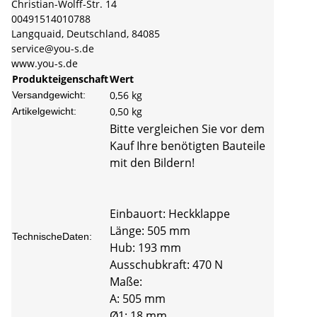
Christian-Wolff-Str. 14
00491514010788
Langquaid, Deutschland, 84085
service@you-s.de
www.you-s.de
Produkteigenschaft
Wert
0,56 kg
Versandgewicht:
0,50
kg
Artikelgewicht:
Bitte vergleichen Sie vor dem
Kauf Ihre benötigten Bauteile
mit den Bildern!
Einbauort: Heckklappe
Länge: 505 mm
TechnischeDaten:
Hub: 193 mm
Ausschubkraft: 470 N
Maße:
A: 505 mm
Ø1: 18 mm