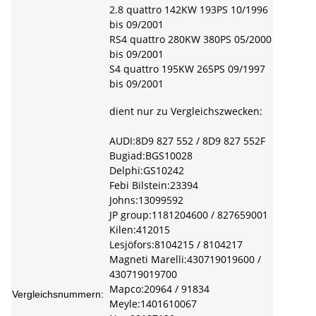
2.8 quattro 142KW 193PS 10/1996
bis 09/2001
RS4 quattro 280KW 380PS 05/2000
bis 09/2001
S4 quattro 195KW 265PS 09/1997
bis 09/2001
dient nur zu Vergleichszwecken:
AUDI:8D9 827 552 / 8D9 827 552F
Bugiad:BGS10028
Delphi:GS10242
Febi Bilstein:23394
Johns:13099592
JP group:1181204600 / 827659001
Kilen:412015
Lesjöfors:8104215 / 8104217
Magneti Marelli:430719019600 /
430719019700
Mapco:20964 / 91834
Vergleichsnummern:
Meyle:1401610067