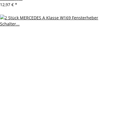
12,97 €
*