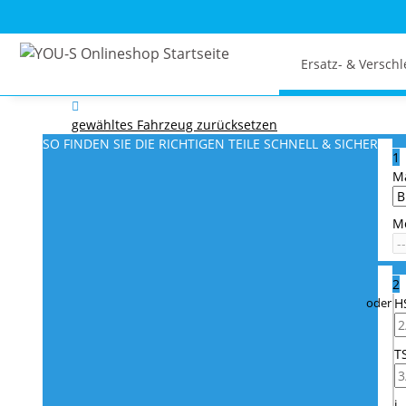
Ersatz- & Verschl
gewähltes Fahrzeug zurücksetzen
SO FINDEN SIE DIE RICHTIGEN TEILE
SCHNELL & SICHER
1
M
M
2
H
T
i