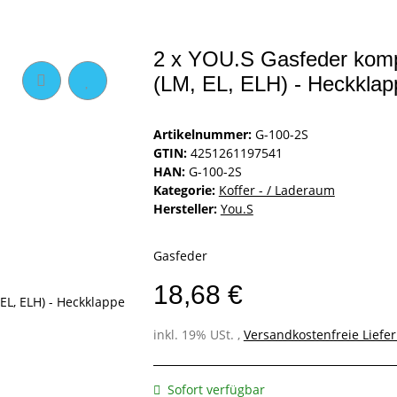
2 x YOU.S Gasfeder komp
(LM, EL, ELH) - Heckklap
Artikelnummer:
G-100-2S
GTIN:
4251261197541
HAN:
G-100-2S
Kategorie:
Koffer - / Laderaum
Hersteller:
You.S
Gasfeder
18,68 €
inkl. 19% USt. ,
Versandkostenfreie Liefe
Sofort verfügbar