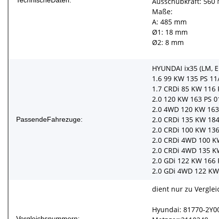
Ausschubkraft: 560 
Maße:
A: 485 mm
Ø1: 18 mm
Ø2: 8 mm
HYUNDAI ix35 (LM, E
1.6 99 KW 135 PS 11
1.7 CRDi 85 KW 116 
2.0 120 KW 163 PS 0
2.0 4WD 120 KW 163 
2.0 CRDi 135 KW 184
PassendeFahrezuge:
2.0 CRDi 100 KW 136
2.0 CRDi 4WD 100 KW
2.0 CRDi 4WD 135 KW
2.0 GDi 122 KW 166 
2.0 GDi 4WD 122 KW 
dient nur zu Vergle
Hyundai: 81770-2Y0
Vergleichsnummern: