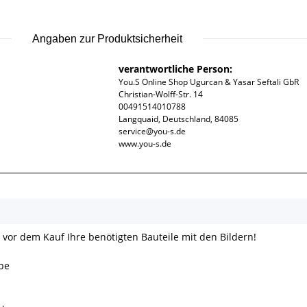
Angaben zur Produktsicherheit
verantwortliche Person:
You.S Online Shop Ugurcan & Yasar Seftali GbR
Christian-Wolff-Str. 14
00491514010788
Langquaid, Deutschland, 84085
service@you-s.de
www.you-s.de
e vor dem Kauf Ihre benötigten Bauteile mit den Bildern!
pe