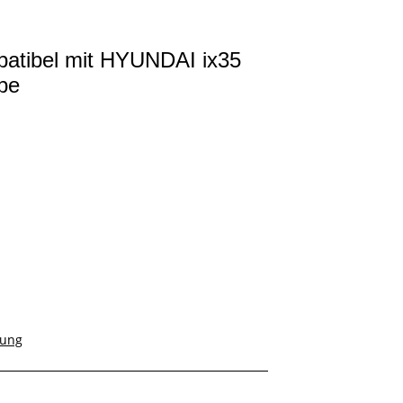
atibel mit HYUNDAI ix35
pe
rung