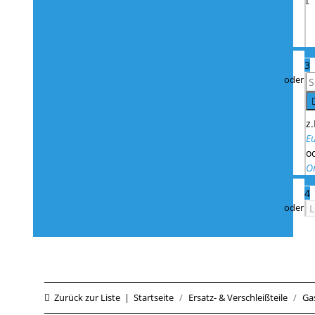
3
z.
E
o
O
4
Zurück zur Liste
Startseite
Ersatz- & Verschleißteile
Ga