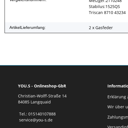
Metzger:2110248
Stabilus:1525QS
Triscan 8710 43234
2 x Gasfeder
ArtikelLieferumfang:
YOU.S - Onlineshop-GbR
Informati
Christian-Wolff-Straße 14
Erklärung 
84085 Langquaid
Wir über 
Tel.: 015140107888
Zahlungsm
service@you-s.de
Versandin