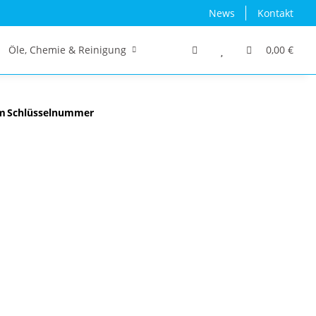
News
Kontakt
Öle, Chemie & Reinigung
Traktor/Schlepper/LKW
0,00 €
m
Schlüsselnummer