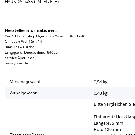
HYUNDAI ix35 (LM, EL, ELH)
Herstellerinformationen:
You.S Online Shop Ugurcan & Yasar Seftali GbR
Christian-Wolff-Str. 14
00491514010788
Langquaid, Deutschland, 84085
service@you-s.de
www.you-s.de
Produkteigenschaft
Wert
0,54 kg
Versandgewicht:
0,48
kg
Artikelgewicht:
Bitte vergleichen Si
Einbauort: Heckklap
Länge:485 mm
Hub: 180 mm
TechnischeDaten: