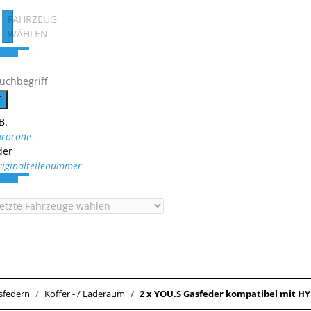
FAHRZEUG
WÄHLEN
B.
urocode
der
riginalteilenummer
sfedern
Koffer - / Laderaum
2 x YOU.S Gasfeder kompatibel mit HY