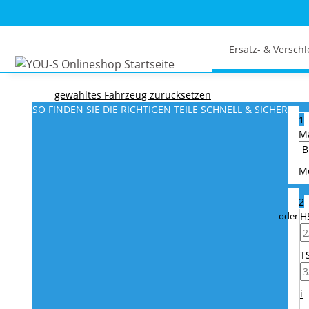
Ersatz- & Verschl
gewähltes Fahrzeug zurücksetzen
SO FINDEN SIE DIE RICHTIGEN TEILE
SCHNELL & SICHER
1
M
M
2
H
T
i