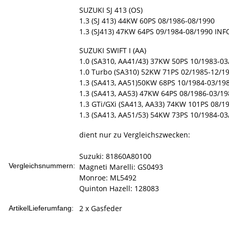
SUZUKI SJ 413 (OS)
1.3 (SJ 413) 44KW 60PS 08/1986-08/1990
1.3 (SJ413) 47KW 64PS 09/1984-08/1990 INF
SUZUKI SWIFT I (AA)
1.0 (SA310, AA41/43) 37KW 50PS 10/1983-03
1.0 Turbo (SA310) 52KW 71PS 02/1985-12/19
1.3 (SA413, AA51)50KW 68PS 10/1984-03/19
1.3 (SA413, AA53) 47KW 64PS 08/1986-03/19
1.3 GTi/GXi (SA413, AA33) 74KW 101PS 08/1
1.3 (SA413, AA51/53) 54KW 73PS 10/1984-03
dient nur zu Vergleichszwecken:
Suzuki: 81860A80100
Vergleichsnummern:
Magneti Marelli: GS0493
Monroe: ML5492
Quinton Hazell: 128083
2 x Gasfeder
ArtikelLieferumfang: