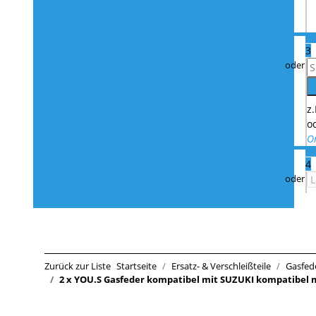
3
z
o
O
4
Zurück zur Liste
Startseite
Ersatz- & Verschleißteile
Gasfed
2 x YOU.S Gasfeder kompatibel mit SUZUKI kompatibel 