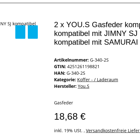
2 x YOU.S Gasfeder komp
kompatibel mit JIMNY SJ
kompatibel mit SAMURAI 
Artikelnummer:
G-340-2S
GTIN:
4251261198821
HAN:
G-340-2S
Kategorie:
Koffer - / Laderaum
Hersteller:
You.S
Gasfeder
18,68 €
inkl. 19% USt. ,
Versandkostenfreie Liefe