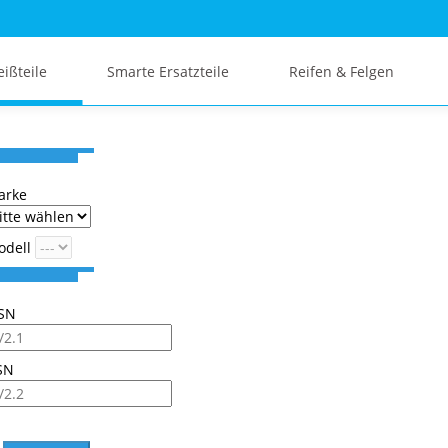
eißteile
Smarte Ersatzteile
Reifen & Felgen
arke
odell
SN
SN