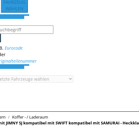
FAHRZEUG
WÄHLEN
.B.
Eurocode
der
riginalteilenummer
ern
Koffer - / Laderaum
mit JIMNY SJ kompatibel mit SWIFT kompatibel mit SAMURAI - Heckkl