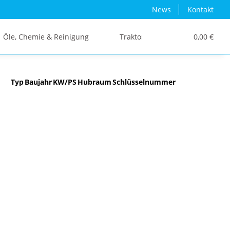
News
Kontakt
Öle, Chemie & Reinigung
Traktor/Schlepper/LKW
0,00 €
Typ
Baujahr
KW/PS
Hubraum
Schlüsselnummer