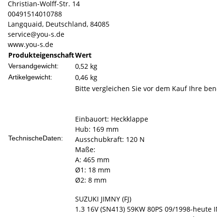
Christian-Wolff-Str. 14
00491514010788
Langquaid, Deutschland, 84085
service@you-s.de
www.you-s.de
Produkteigenschaft
Wert
0,52 kg
Versandgewicht:
0,46
kg
Artikelgewicht:
Bitte vergleichen Sie vor dem Kauf Ihre ben
Einbauort: Heckklappe
Hub: 169 mm
TechnischeDaten:
Ausschubkraft: 120 N
Maße:
A: 465 mm
Ø1: 18 mm
Ø2: 8 mm
SUZUKI JIMNY (FJ)
1.3 16V (SN413) 59KW 80PS 09/1998-heute I