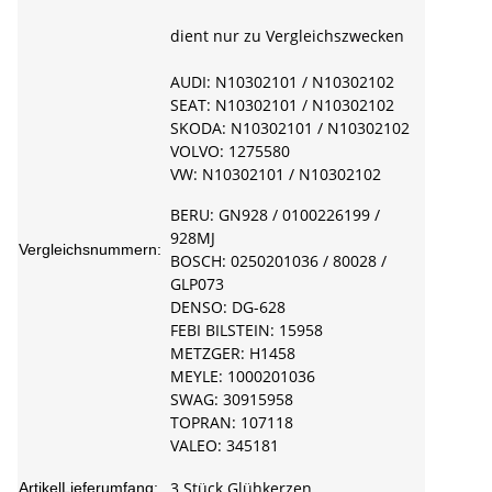
dient nur zu Vergleichszwecken
AUDI: N10302101 / N10302102
SEAT: N10302101 / N10302102
SKODA: N10302101 / N10302102
VOLVO: 1275580
VW: N10302101 / N10302102
BERU: GN928 / 0100226199 /
928MJ
Vergleichsnummern:
BOSCH: 0250201036 / 80028 /
GLP073
DENSO: DG-628
FEBI BILSTEIN: 15958
METZGER: H1458
MEYLE: 1000201036
SWAG: 30915958
TOPRAN: 107118
VALEO: 345181
3 Stück Glühkerzen
ArtikelLieferumfang: