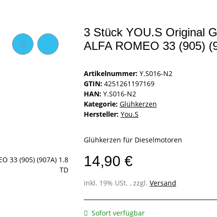
3 Stück YOU.S Original G
ALFA ROMEO 33 (905) (9
Artikelnummer:
Y.S016-N2
GTIN:
4251261197169
HAN:
Y.S016-N2
Kategorie:
Glühkerzen
Hersteller:
You.S
Glühkerzen für Dieselmotoren
14,90 €
inkl. 19% USt. , zzgl.
Versand
Sofort verfügbar