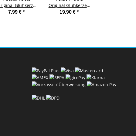
riginal Glühkerze
Original Glühkerzen
Stoßstange
für ALFA ROMEO
kompatibel mit
Befestigungscl
7,99 €
*
19,90 €
*
7,99 €
*
ADILLAC FIAT JEEP
HYUNDAI ACCENT IV
Vorne Rechts f
ANCIA OPEL SAAB
Stufenheck (RB) i20
NISSAN MICRA I
SUZUKI
(PB, PBT) i30 (FD) CW
(K12)
(FD) 1.6 CRDI