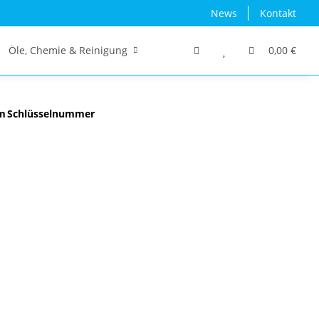
News
Kontakt
Öle, Chemie & Reinigung
Traktor/Schlepper/LKW
0,00 €
m
Schlüsselnummer