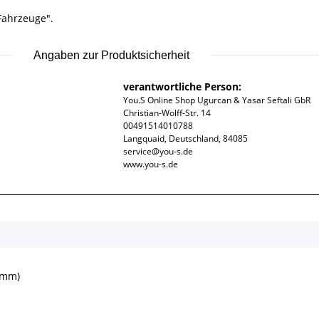
Fahrzeuge".
Angaben zur Produktsicherheit
verantwortliche Person:
You.S Online Shop Ugurcan & Yasar Seftali GbR
Christian-Wolff-Str. 14
00491514010788
Langquaid, Deutschland, 84085
service@you-s.de
www.you-s.de
 mm)