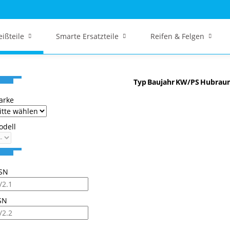
eißteile
Smarte Ersatzteile
Reifen & Felgen
Typ
Baujahr
KW/PS
Hubrau
arke
odell
SN
SN