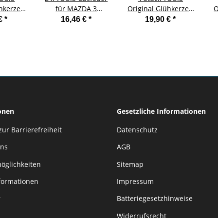
ühkerzen
für MAZDA 3
Original Glühkerzen
O
mit AUDI
Stufenheck (BK) -
kompatibel mit
 €
*
16,46 €
*
19,90 €
*
mit SEAT
Heckklappe
HONDA kompatibel
C
l mit
mit ACCORD VII (CL,
L
atibel
CN) Tourer (CM, CN)
W
kompatibel mit
ACCORD VIII (CU)
TOURER (CW) 2.2 i-
CTDi
onen
Gesetzliche Informationen
zur Barrierefreiheit
Datenschutz
uns
AGB
öglichkeiten
Sitemap
formationen
Impressum
r
Batteriegesetzhinweise
Widerrufsrecht