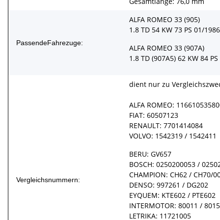
Gesamtlänge: 76,0 mm
ALFA ROMEO 33 (905)
1.8 TD 54 KW 73 PS 01/1986
PassendeFahrezuge:
ALFA ROMEO 33 (907A)
1.8 TD (907A5) 62 KW 84 PS
dient nur zu Vergleichszwe
ALFA ROMEO: 116610535800
FIAT: 60507123
RENAULT: 7701414084
VOLVO: 1542319 / 1542411
BERU: GV657
BOSCH: 0250200053 / 0250
CHAMPION: CH62 / CH70/0
Vergleichsnummern:
DENSO: 997261 / DG202
EYQUEM: KTE602 / PTE602
INTERMOTOR: 80011 / 8015
LETRIKA: 11721005