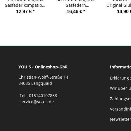
Gasfeder kompatibel
Gasfedern
Original Gl
mit VW MULTIVAN V
kompatibel mit
kompatibel 
12,97 €
*
16,46 €
*
14,90
T5 - Motorhaube
PORSCHE 911 (964)
kompatibel 
3.3 / 3.6 -
kompatibe
Fahrzeugfront
SKODA komp
mit V
YOU.S - Onlineshop-GbR
Informati
Christian-Wolff-Straße 14
Erklärung 
84085 Langquaid
Wir über 
Tel.: 015140107888
Zahlungsm
service@you-s.de
Versandin
Newslette