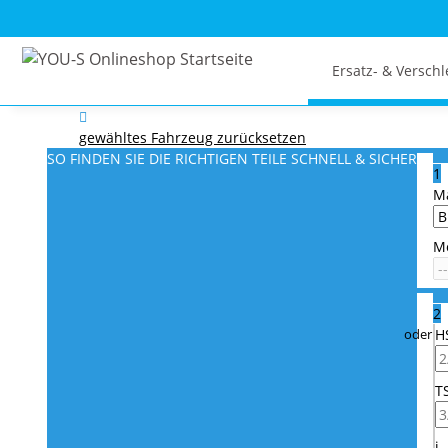
Ersatz- & Verschl
gewähltes Fahrzeug zurücksetzen
SO FINDEN SIE DIE RICHTIGEN TEILE
SCHNELL & SICHER
1
M
M
2
H
T
i