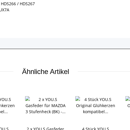
/ HDS266 / HDS267
 UX7A
Ähnliche Artikel
YOU.S
2 x YOU.S Gasfeder
4 Stück YOU.S