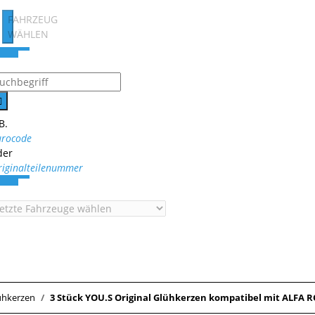
FAHRZEUG
WÄHLEN
B.
urocode
der
riginalteilenummer
ühkerzen
3 Stück YOU.S Original Glühkerzen kompatibel mit ALFA RO