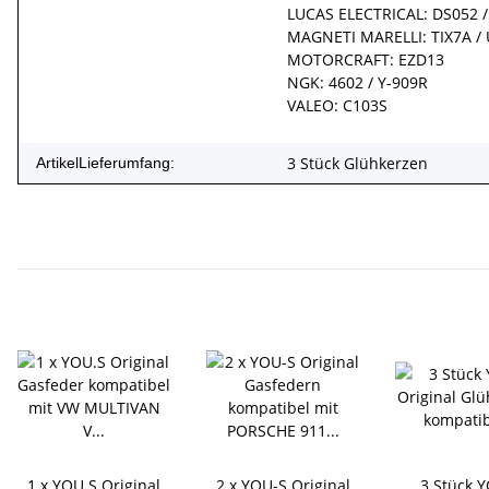
LUCAS ELECTRICAL: DS052 
MAGNETI MARELLI: TIX7A /
MOTORCRAFT: EZD13
NGK: 4602 / Y-909R
VALEO: C103S
3 Stück Glühkerzen
ArtikelLieferumfang:
1 x YOU.S Original
2 x YOU-S Original
3 Stück 