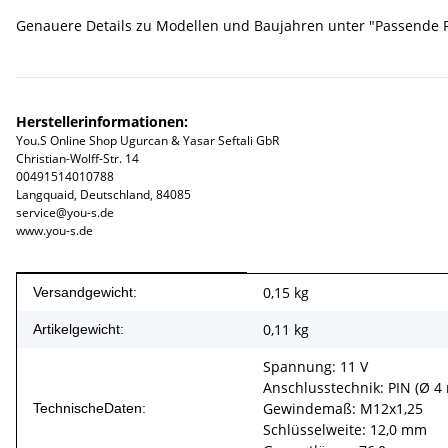
Genauere Details zu Modellen und Baujahren unter "Passende 
Herstellerinformationen:
You.S Online Shop Ugurcan & Yasar Seftali GbR
Christian-Wolff-Str. 14
00491514010788
Langquaid, Deutschland, 84085
service@you-s.de
www.you-s.de
Produkteigenschaft
Wert
0,15 kg
Versandgewicht:
0,11
kg
Artikelgewicht:
Spannung: 11 V
Anschlusstechnik: PIN (Ø 4
Gewindemaß: M12x1,25
TechnischeDaten:
Schlüsselweite: 12,0 mm