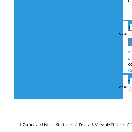
3
z.
E
o
O
4
Zurück zur Liste
Startseite
Ersatz- & Verschleißteile
Gl