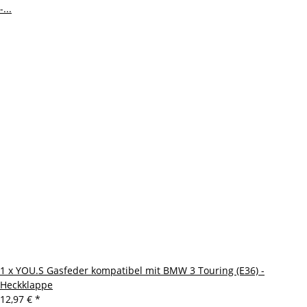
1 x YOU.S Gasfeder kompatibel mit BMW 3 Touring (E36) -
Heckklappe
12,97 €
*