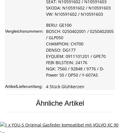
SEAT: N10591602 / N10591603
SKODA: N10591602 / N10591603
VW: N10591602 / N10591603
BERU: GE100
BOSCH: 0250402001 / 0250402005
Vergleichsnummern:
/ GLP050
CHAMPION: CH700
DENSO: DG177
EYQUEM: 0911101201 / GPE70
FEBI BILSTEIN: 24176
NGK: 7560 / 92848 / 9776 / D-
Power 50 / DP50 / Y-607AS
4 Stück Glühkerzen
ArtikelLieferumfang:
Ähnliche Artikel