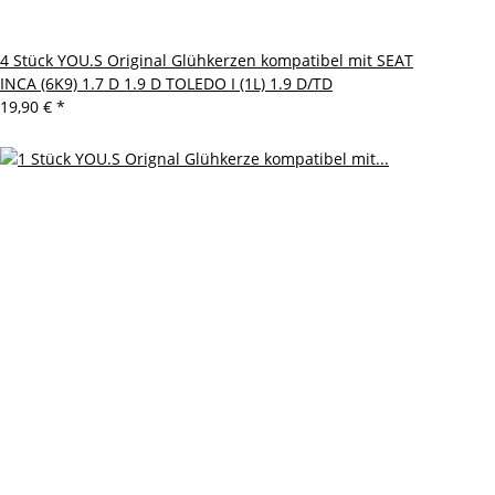
4 Stück YOU.S Original Glühkerzen kompatibel mit SEAT
INCA (6K9) 1.7 D 1.9 D TOLEDO I (1L) 1.9 D/TD
19,90 €
*