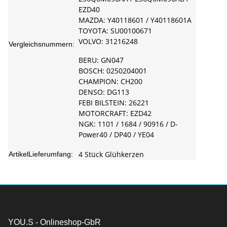
EZD40
MAZDA: Y40118601 / Y40118601A
TOYOTA: SU00100671
VOLVO: 31216248
Vergleichsnummern:
BERU: GN047
BOSCH: 0250204001
CHAMPION: CH200
DENSO: DG113
FEBI BILSTEIN: 26221
MOTORCRAFT: EZD42
NGK: 1101 / 1684 / 90916 / D-
Power40 / DP40 / YE04
4 Stück Glühkerzen
ArtikelLieferumfang:
YOU.S - Onlineshop-GbR