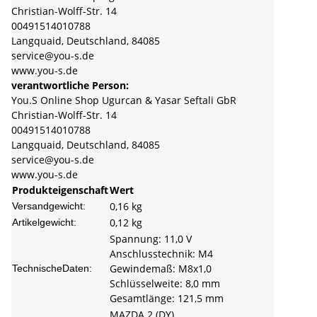
Christian-Wolff-Str. 14
00491514010788
Langquaid, Deutschland, 84085
service@you-s.de
www.you-s.de
verantwortliche Person:
You.S Online Shop Ugurcan & Yasar Seftali GbR
Christian-Wolff-Str. 14
00491514010788
Langquaid, Deutschland, 84085
service@you-s.de
www.you-s.de
Produkteigenschaft
Wert
0,16 kg
Versandgewicht:
0,12
kg
Artikelgewicht:
Spannung: 11,0 V
Anschlusstechnik: M4
Gewindemaß: M8x1,0
TechnischeDaten:
Schlüsselweite: 8,0 mm
Gesamtlänge: 121,5 mm
MAZDA 2 (DY)