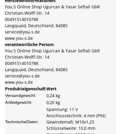
Herstellerinformationen:
You.S Online Shop Ugurcan & Yasar Seftali GbR
Christian-Wolff-Str. 14
00491514010788
Langquaid, Deutschland, 84085
service@you-s.de
www.you-s.de
verantwortliche Person:
You.S Online Shop Ugurcan & Yasar Seftali GbR
Christian-Wolff-Str. 14
00491514010788
Langquaid, Deutschland, 84085
service@you-s.de
www.you-s.de
Produkteigenschaft
Wert
0,24 kg
Versandgewicht:
0,20
kg
Artikelgewicht:
Spannung: 11 V
Anschlusstechnik: 4 mm (PIN)
Gewindemaß: M10x1,25
TechnischeDaten:
Schlüsselweite: 10,0 mm