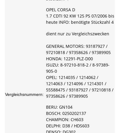
OPEL CORSA D
1.7 CDTI 92 KW 125 PS 07/2006 bis
heute INFO: benötigte Stückzahl 4
dient nur zu Vergleichszwecken
GENERAL MOTORS: 93187927 /
97210818 / 97358626 / 97389905
HONDA: 12291-PLZ-D00
ISUZU: 8-97210-818-2 / 8-97389-
905-0
OPEL: 1214035 / 1214062 /
1214063 / 1214096 / 1214301 /
55588475 / 93187927 / 97210818 /
Vergleichsnummern:
97358626 / 97389905
BERU: GN104
BOSCH: 0250202137
CHAMPION: CH603
DELPHI: D38 / HDS603
DENSO: DG302