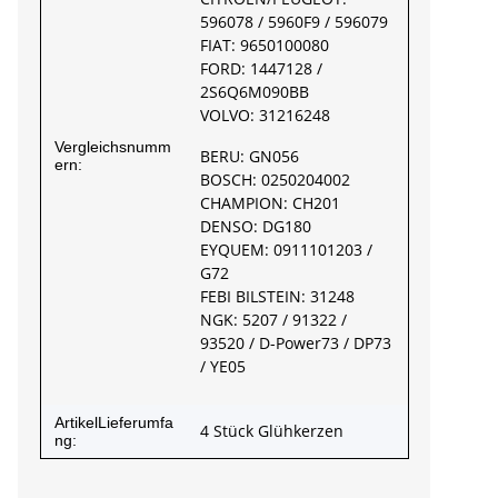
596078 / 5960F9 / 596079
FIAT: 9650100080
FORD: 1447128 /
2S6Q6M090BB
VOLVO: 31216248
Vergleichsnumm
BERU: GN056
ern:
BOSCH: 0250204002
CHAMPION: CH201
DENSO: DG180
EYQUEM: 0911101203 /
G72
FEBI BILSTEIN: 31248
NGK: 5207 / 91322 /
93520 / D-Power73 / DP73
/ YE05
ArtikelLieferumfa
4 Stück Glühkerzen
ng: