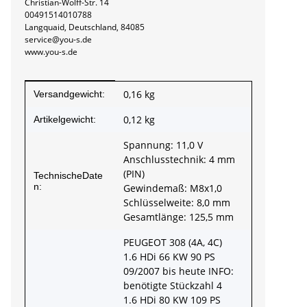
Christian-Wolff-Str. 14
00491514010788
Langquaid, Deutschland, 84085
service@you-s.de
www.you-s.de
Produkteigenschaft
Wert
0,16 kg
Versandgewicht:
0,12
kg
Artikelgewicht:
Spannung: 11,0 V
Anschlusstechnik: 4 mm
(PIN)
TechnischeDate
n:
Gewindemaß: M8x1,0
Schlüsselweite: 8,0 mm
Gesamtlänge: 125,5 mm
PEUGEOT 308 (4A, 4C)
1.6 HDi 66 KW 90 PS
09/2007 bis heute INFO:
benötigte Stückzahl 4
1.6 HDi 80 KW 109 PS