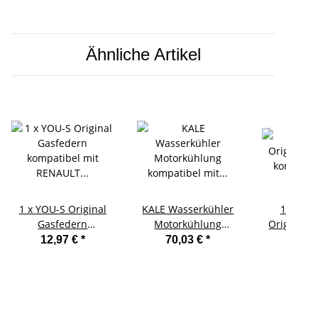
Ähnliche Artikel
1 x YOU-S Original
KALE Wasserkühler
1 Stück
Gasfedern
Motorkühlung
Original 
kompatibel mit
kompatibel mit
kompatibel
12,97 €
*
70,03 €
*
7,99
RENAULT KANGOO
CITROEN BERLINGO
kompatibel
Express (FW0/1) -
(B9) 1.6 / 1.6 HDI
kompati
Heckklappe
SKODA ko
mit V
kompatibe