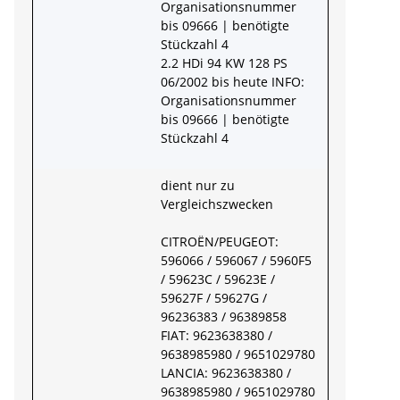
Organisationsnummer
bis 09666 | benötigte
Stückzahl 4
2.2 HDi 94 KW 128 PS
06/2002 bis heute INFO:
Organisationsnummer
bis 09666 | benötigte
Stückzahl 4
dient nur zu
Vergleichszwecken
CITROËN/PEUGEOT:
596066 / 596067 / 5960F5
/ 59623C / 59623E /
59627F / 59627G /
96236383 / 96389858
FIAT: 9623638380 /
9638985980 / 9651029780
LANCIA: 9623638380 /
9638985980 / 9651029780