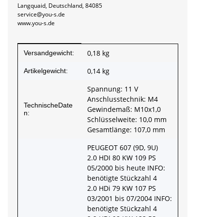
Langquaid, Deutschland, 84085
service@you-s.de
www.you-s.de
Produkteigenschaft
Wert
0,18 kg
Versandgewicht:
0,14
kg
Artikelgewicht:
Spannung: 11 V
Anschlusstechnik: M4
TechnischeDate
Gewindemaß: M10x1,0
n:
Schlüsselweite: 10,0 mm
Gesamtlänge: 107,0 mm
PEUGEOT 607 (9D, 9U)
2.0 HDI 80 KW 109 PS
05/2000 bis heute INFO:
benötigte Stückzahl 4
2.0 HDi 79 KW 107 PS
03/2001 bis 07/2004 INFO:
benötigte Stückzahl 4