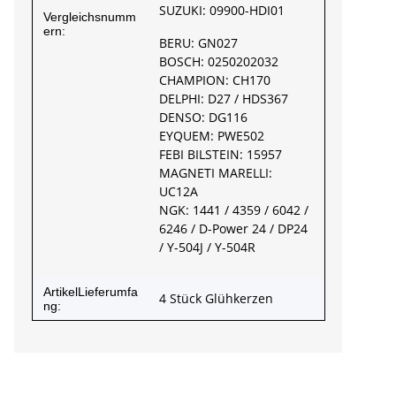
SUZUKI: 09900-HDI01
Vergleichsnumm
ern:
BERU: GN027
BOSCH: 0250202032
CHAMPION: CH170
DELPHI: D27 / HDS367
DENSO: DG116
EYQUEM: PWE502
FEBI BILSTEIN: 15957
MAGNETI MARELLI:
UC12A
NGK: 1441 / 4359 / 6042 /
6246 / D-Power 24 / DP24
/ Y-504J / Y-504R
ArtikelLieferumfa
4 Stück Glühkerzen
ng: