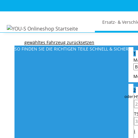
Ersatz- & Verschl
gewähltes Fahrzeug zurücksetzen
SO FINDEN SIE DIE RICHTIGEN TEILE
SCHNELL & SICHER
1
M
M
2
H
T
i