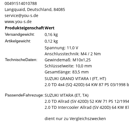
00491514010788
Langquaid, Deutschland, 84085
service@you-s.de
www.you-s.de
Produkteigenschaft
Wert
0,16 kg
Versandgewicht:
0,12
kg
Artikelgewicht:
Spannung: 11,0 V
Anschlusstechnik: M4 / 2 Nm
Gewindemaß: M10x1,25
TechnischeDaten:
Schlüsselweite: 10,0 mm
Gesamtlänge: 83,5 mm
SUZUKI GRAND VITARA I (FT, HT)
2.0 TD 4x4 (SQ 420D) 64 KW 87 PS 03/1998 b
SUZUKI VITARA (ET, TA)
PassendeFahrezuge:
2.0 TD Allrad (SV 420D) 52 KW 71 PS 12/1994
2.0 TD Intercooler Allrad (SV 420D) 64 KW 8
dient nur zu Vergleichszwecken