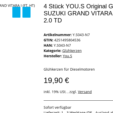
4 Stück YOU.S Original G
SUZUKI GRAND VITARA I 
2.0 TD
Artikelnummer:
Y.S043-N7
GTIN:
4251495804536
HAN:
Y.S043-N7
Kategorie:
Glühkerzen
Hersteller:
You.S
Glühkerzen für Dieselmotoren
19,90 €
inkl. 19% USt. , zzgl.
Versand
Sofort verfügbar
Lieferzeit:
1 - 3 Werktage
(DE - Ausland 