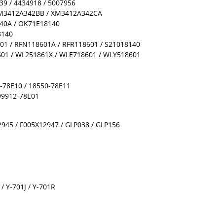
39 / 4434918 / 5007956
XM3412A342BB / XM3412A342CA
140A / OK71E18140
8140
1 / RFN118601A / RFR118601 / S21018140
01 / WL251861X / WLE718601 / WLY518601
0-78E10 / 18550-78E11
99912-78E01
945 / F005X12947 / GLP038 / GLP156
/ Y-701J / Y-701R