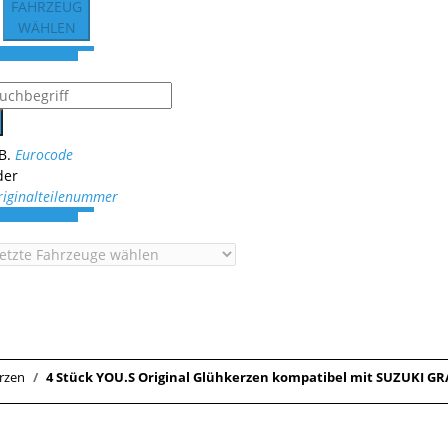
FAHRZEUG
WÄHLEN
.B.
Eurocode
der
riginalteilenummer
rzen
4 Stück YOU.S Original Glühkerzen kompatibel mit SUZUKI GRAN