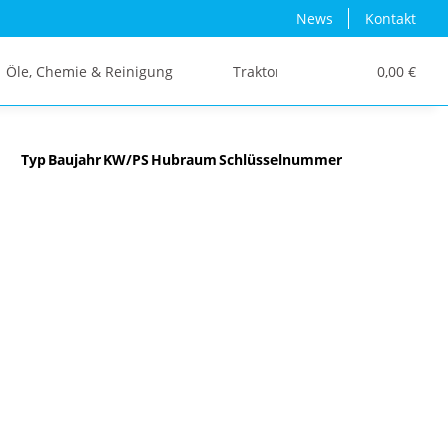
News
Kontakt
Öle, Chemie & Reinigung
Traktor/Schlepper/LKW
0,00 €
Typ
Baujahr
KW/PS
Hubraum
Schlüsselnummer