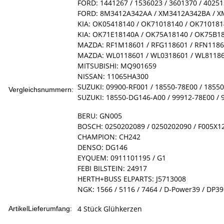
FORD: 1441267 / 1536023 / 3601370 / 40251
FORD: 8M3412A342AA / XM3412A342BA / 
KIA: OK05418140 / OK71018140 / OK71018
KIA: OK71E18140A / OK75A18140 / OK75B1
MAZDA: RF1M18601 / RFG118601 / RFN11860
MAZDA: WL0118601 / WL0318601 / WL81186
MITSUBISHI: MQ901659
NISSAN: 11065HA300
SUZUKI: 09900-RF001 / 18550-78E00 / 1855
Vergleichsnummern:
SUZUKI: 18550-DG146-A00 / 99912-78E00 / 
BERU: GN005
BOSCH: 0250202089 / 0250202090 / F005X12
CHAMPION: CH242
DENSO: DG146
EYQUEM: 0911101195 / G1
FEBI BILSTEIN: 24917
HERTH+BUSS ELPARTS: J5713008
NGK: 1566 / 5116 / 7464 / D-Power39 / DP39 
4 Stück Glühkerzen
ArtikelLieferumfang: