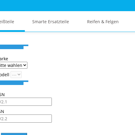
eißteile
Smarte Ersatzteile
Reifen & Felgen
arke
odell
SN
SN