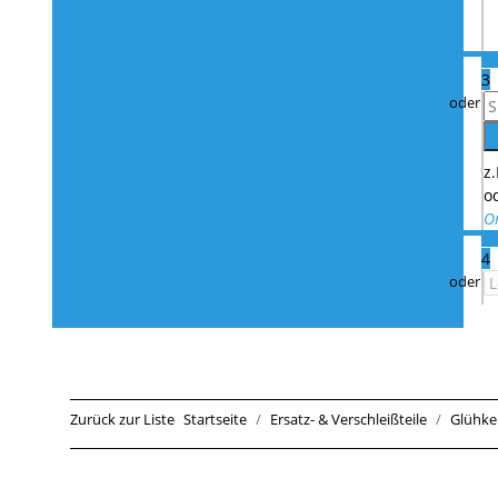
3
z
o
O
4
Zurück zur Liste
Startseite
Ersatz- & Verschleißteile
Glühke