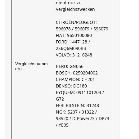
dient nur zu
Vergleichszwecken
CITROËN/PEUGEOT:
596078 / 5960F9 / 596079
FIAT: 9650100080
FORD: 1447128 /
2S6Q6M090BB
VOLVO: 31216248
Vergleichsnumm
BERU: GN056
ern:
BOSCH: 0250204002
CHAMPION: CH201
DENSO: DG180
EYQUEM: 0911101203 /
G72
FEBI BILSTEIN: 31248
NGK: 5207 / 91322 /
93520 / D-Power73 / DP73
/ YE05