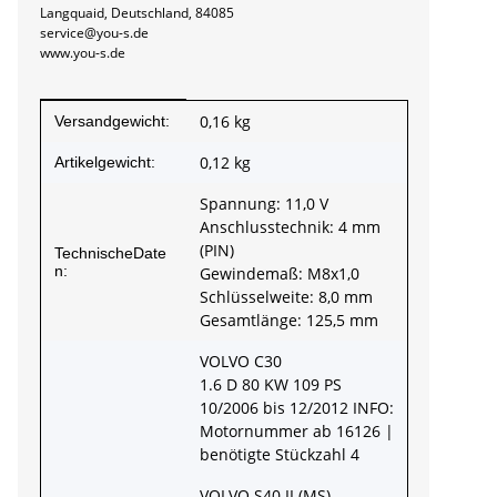
Langquaid, Deutschland, 84085
service@you-s.de
www.you-s.de
Produkteigenschaft
Wert
0,16 kg
Versandgewicht:
0,12
kg
Artikelgewicht:
Spannung: 11,0 V
Anschlusstechnik: 4 mm
(PIN)
TechnischeDate
n:
Gewindemaß: M8x1,0
Schlüsselweite: 8,0 mm
Gesamtlänge: 125,5 mm
VOLVO C30
1.6 D 80 KW 109 PS
10/2006 bis 12/2012 INFO:
Motornummer ab 16126 |
benötigte Stückzahl 4
VOLVO S40 II (MS)