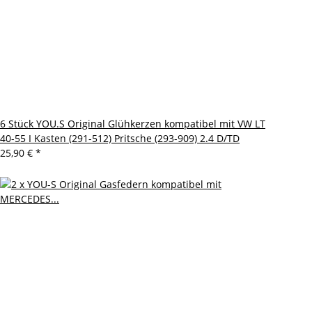
6 Stück YOU.S Original Glühkerzen kompatibel mit VW LT
40-55 I Kasten (291-512) Pritsche (293-909) 2.4 D/TD
25,90 €
*