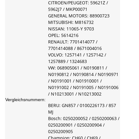
CITROEN/PEUGEOT: 59621Z /
5962J7 / MKP00071
GENERAL MOTORS: 88900723
MITSUBISHI: M816732
NISSAN: 11065-Y 9703
OPEL: 5614216
RENAULT: 7701414077 /
7701414088 / 8671004016
VOLVO: 1257141 / 1257142 /
1257889 / 1324683
VW: 068905061 / N0190811 /
N0190812 / N0190814 / N0190971
/ N0191001 / N01910001 /
N0191002 / N0191005 / N0191006
/ N10213001 / N10213002
Vergleichsnummern:
BERU: GN857 / 0100226173 / 857
MJ
Bosch: 0250200052 / 0250200063 /
0250200901 / 0250200904 /
0250200905
Champion: CH60 / CH69 /