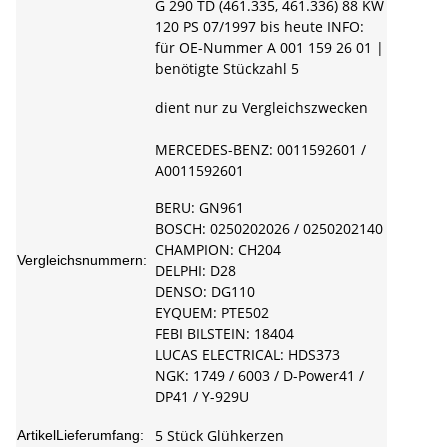
G 290 TD (461.335, 461.336) 88 KW
120 PS 07/1997 bis heute INFO:
für OE-Nummer A 001 159 26 01 |
benötigte Stückzahl 5
dient nur zu Vergleichszwecken
MERCEDES-BENZ: 0011592601 /
A0011592601
BERU: GN961
BOSCH: 0250202026 / 0250202140
CHAMPION: CH204
Vergleichsnummern:
DELPHI: D28
DENSO: DG110
EYQUEM: PTE502
FEBI BILSTEIN: 18404
LUCAS ELECTRICAL: HDS373
NGK: 1749 / 6003 / D-Power41 /
DP41 / Y-929U
5 Stück Glühkerzen
ArtikelLieferumfang: