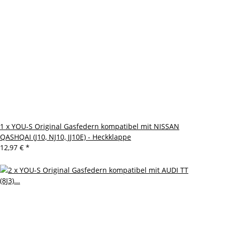
1 x YOU-S Original Gasfedern kompatibel mit NISSAN
QASHQAI (J10, NJ10, JJ10E) - Heckklappe
12,97 €
*