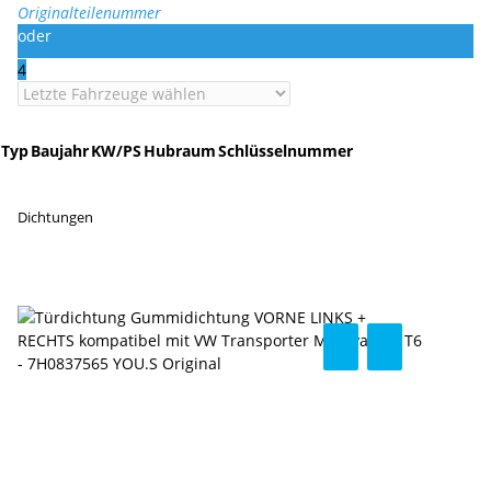
Originalteilenummer
oder
4
Typ
Baujahr
KW/PS
Hubraum
Schlüsselnummer
Dichtungen