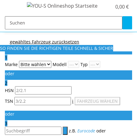
0,00 €
gewähltes Fahrzeug zurücksetzen
SO FINDEN SIE DIE RICHTIGEN TEILE
SCHNELL & SICHER
1
Marke
Modell
Typ
oder
2
HSN
TSN
i
FAHRZEUG WÄHLEN
oder
3
z.B.
Eurocode
oder