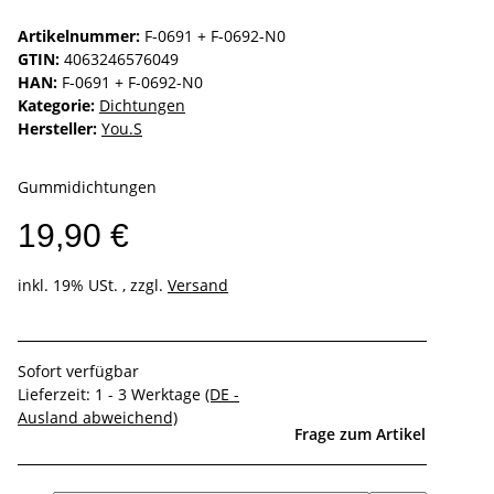
Artikelnummer:
F-0691 + F-0692-N0
GTIN:
4063246576049
HAN:
F-0691 + F-0692-N0
Kategorie:
Dichtungen
Hersteller:
You.S
Gummidichtungen
19,90 €
inkl. 19% USt. , zzgl.
Versand
Sofort verfügbar
Lieferzeit:
1 - 3 Werktage
(DE -
Ausland abweichend)
Frage zum Artikel