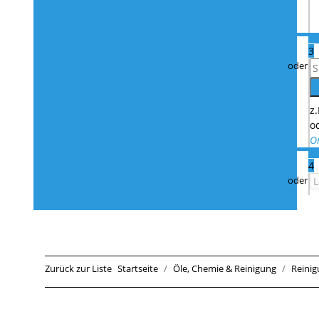
3
z
o
O
4
Zurück zur Liste
Startseite
Öle, Chemie & Reinigung
Reinig