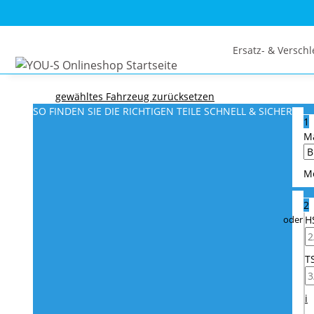
Ersatz- & Verschl
gewähltes Fahrzeug zurücksetzen
SO FINDEN SIE DIE RICHTIGEN TEILE
SCHNELL & SICHER
1
M
M
2
H
T
i