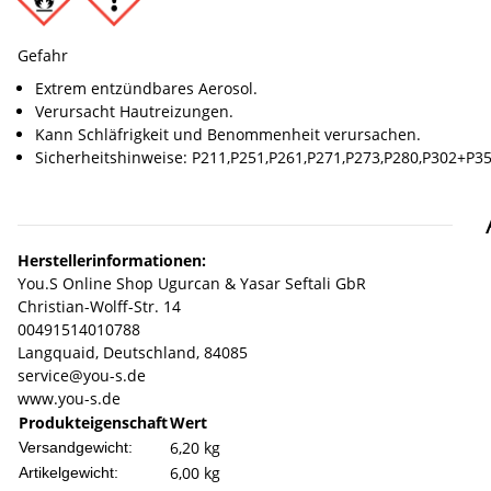
Gefahr
Extrem entzündbares Aerosol.
Extrem entzündbares Aerosol.
Behälter steht unter Druck: kann bei Erwärmung bersten.
Verursacht Hautreizungen.
Verursacht schwere Augenreizung.
Kann Schläfrigkeit und Benommenheit verursachen.
Schädlich für Wasserorganismen, mit langfristiger Wirkung.
Verursacht Hautreizungen.
Kann Schläfrigkeit und Benommenheit verursachen.
Sicherheitshinweise: P211,P251,P261,P271,P273,P280,P302+
Herstellerinformationen:
You.S Online Shop Ugurcan & Yasar Seftali GbR
Christian-Wolff-Str. 14
00491514010788
Langquaid, Deutschland, 84085
service@you-s.de
www.you-s.de
Produkteigenschaft
Wert
6,20 kg
Versandgewicht:
6,00
kg
Artikelgewicht: