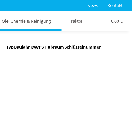
News
Kontakt
Öle, Chemie & Reinigung
Traktor/Schlepper/LKW
0,00 €
Typ
Baujahr
KW/PS
Hubraum
Schlüsselnummer