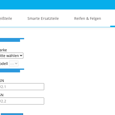
eißteile
Smarte Ersatzteile
Reifen & Felgen
arke
odell
SN
SN