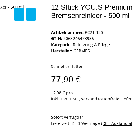
12 Stück YOU.S Premium C
Bremsenreiniger - 500 ml
Artikelnummer:
PC21-12S
GTIN:
4063246473935
Kategorie:
Reinigung & Pflege
Hersteller:
GERMES
Schnellentfetter
77,90 €
12,98 € pro 1 l
inkl. 19% USt. ,
Versandkostenfreie Liefe
Sofort verfügbar
Lieferzeit:
2 - 3 Werktage
(DE - Ausland 