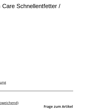
are Schnellentfetter /
rung
abweichend)
Frage zum Artikel