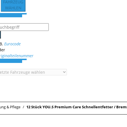
FAHRZEUG
WÄHLEN
.B.
Eurocode
der
riginalteilenummer
ung & Pflege
12 Stück YOU.S Premium Care Schnellentfetter / Brems