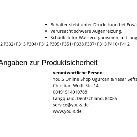
Behälter steht unter Druck: kann bei Erw
Verursacht schwere Augenreizung.
Schädlich für Wasserorganismen, mit lang
P352,P332+P313,P304+P312,P305+P351+P338,P337+P313,P410+P412
Angaben zur Produktsicherheit
verantwortliche Person:
You.S Online Shop Ugurcan & Yasar Seft
Christian-Wolff-Str. 14
00491514010788
Langquaid, Deutschland, 84085
service@you-s.de
www.you-s.de