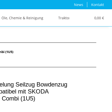
News
Kontakt
Öle, Chemie & Reinigung
Traktor/Schlepper/LKW
0,00 €
bi (1U5)
gelung Seilzug Bowdenzug
patibel mit SKODA
I Combi (1U5)