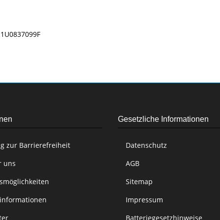
 1U0837099F
onen
Gesetzliche Informationen
g zur Barrierefreiheit
Datenschutz
r uns
AGB
smöglichkeiten
Sitemap
informationen
Impressum
ter
Batteriegesetzhinweise