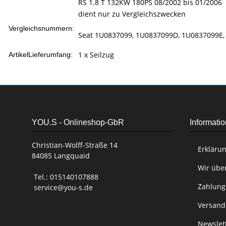
RS 1.8 T 132KW 180PS 08/2002 bis 01/2006
dient nur zu Vergleichszwecken
Vergleichsnummern:
Seat 1U0837099, 1U0837099D, 1U0837099E,
1 x Seilzug
ArtikelLieferumfang:
YOU.S - Onlineshop-GbR
Informati
Christian-Wolff-Straße 14
Erklärun
84085 Langquaid
Wir übe
Tel.: 015140107888
Zahlung
service@you-s.de
Versand
Newslet