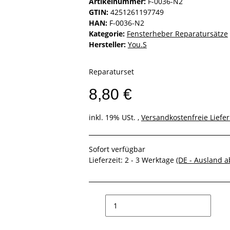
Artikelnummer:
F-0036-N2
GTIN:
4251261197749
HAN:
F-0036-N2
Kategorie:
Fensterheber Reparatursätze
Hersteller:
You.S
Reparaturset
8,80 €
inkl. 19% USt. ,
Versandkostenfreie Liefe
Sofort verfügbar
Lieferzeit:
2 - 3 Werktage
(DE - Ausland 