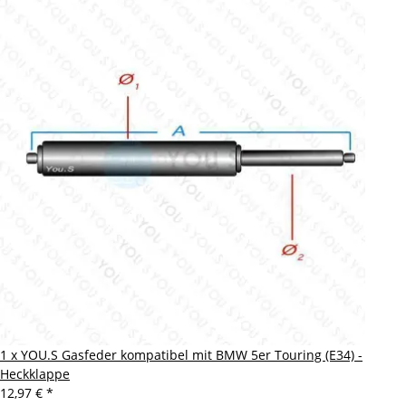
1 x YOU.S Gasfeder kompatibel mit BMW 5er Touring (E34) -
Heckklappe
12,97 €
*