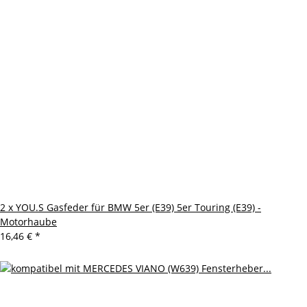
2 x YOU.S Gasfeder für BMW 5er (E39) 5er Touring (E39) -
Motorhaube
16,46 €
*