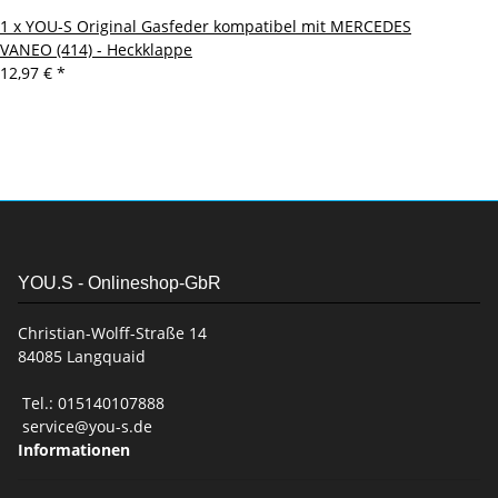
1 x YOU-S Original Gasfeder kompatibel mit MERCEDES
VANEO (414) - Heckklappe
12,97 €
*
YOU.S - Onlineshop-GbR
Christian-Wolff-Straße 14
84085 Langquaid
Tel.: 015140107888
service@you-s.de
Informationen