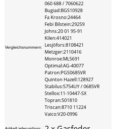
060 688 / 7060622
Bugiad:BGS10928
Fa Krosno:24464
Febi Bilstein:29259
Johns:20 01 95-91
Kilen:414021
Lesjöfors:8108421
Vergleichsnummern:
Metzger:2110416
Monroe:ML5691
Optimal:AG-40077
Patron:PGS0685VR
Quinton Hazell:128927
Stabilus:5754UY / 0685VR
Stellox:11-10447-SX
Topran:501810
Triscan:8710 11224
Vaico:V20-0996
2 x Gasfeder
ArtikelLieferumfang: