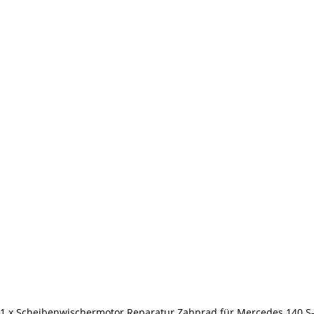
1 x Scheibenwischermotor Reparatur Zahnrad für Mercedes 140 S