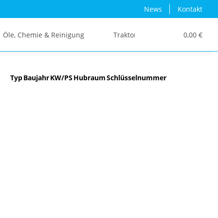
News
Kontakt
Öle, Chemie & Reinigung
Traktor/Schlepper/LKW
0,00 €
Typ
Baujahr
KW/PS
Hubraum
Schlüsselnummer