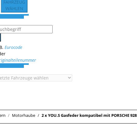
FAHRZEUG
WÄHLEN
.B.
Eurocode
der
riginalteilenummer
ern
Motorhaube
2 x YOU.S Gasfeder kompatibel mit PORSCHE 92