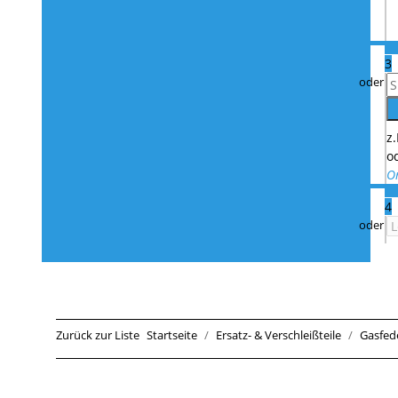
3
z
o
O
4
Zurück zur Liste
Startseite
Ersatz- & Verschleißteile
Gasfed