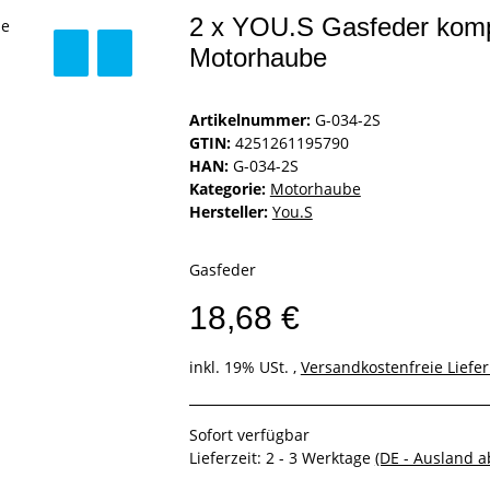
2 x YOU.S Gasfeder kom
Motorhaube
Artikelnummer:
G-034-2S
GTIN:
4251261195790
HAN:
G-034-2S
Kategorie:
Motorhaube
Hersteller:
You.S
Gasfeder
18,68 €
inkl. 19% USt. ,
Versandkostenfreie Liefe
Sofort verfügbar
Lieferzeit:
2 - 3 Werktage
(DE - Ausland 