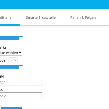
eißteile
Smarte Ersatzteile
Reifen & Felgen
arke
odell
SN
SN