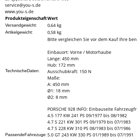
service@you-s.de
www.you-s.de
Produkteigenschaft
Wert
0,64 kg
Versandgewicht:
0,58
kg
Artikelgewicht:
Bitte vergleichen Sie vor dem Kauf Ihre ben
Einbauort: Vorne / Motorhaube
Länge: 450 mm
Hub: 172 mm
TechnischeDaten:
Ausschubkraft: 150 N
Maße:
A: 450 mm
Ø1: 18 mm
Ø2: 8 mm
PORSCHE 928 INFO: Einbauseite Fahrzeugfron
4.5 177 KW 241 PS 09/1977 bis 08/1982
4.7 S 221 KW 301 PS 09/1979 bis 07/1983
4.7 S 228 KW 310 PS 08/1983 bis 07/1986
5.0 GT 243 KW 330 PS 01/1989 bis 07/1991
PassendeFahrezuge: