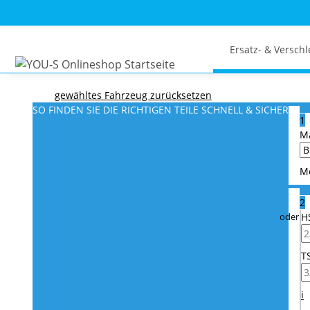
Ersatz- & Verschl
gewähltes Fahrzeug zurücksetzen
SO FINDEN SIE DIE RICHTIGEN TEILE
SCHNELL & SICHER
1
M
M
2
H
T
i