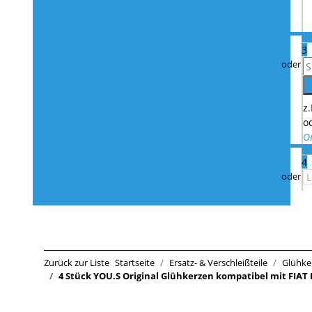
3
z
o
O
4
Zurück zur Liste
Startseite
Ersatz- & Verschleißteile
Glühke
4 Stück YOU.S Original Glühkerzen kompatibel mit FIAT 