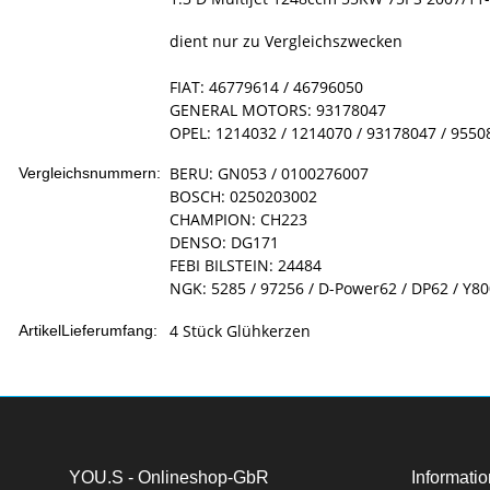
dient nur zu Vergleichszwecken
FIAT: 46779614 / 46796050
GENERAL MOTORS: 93178047
OPEL: 1214032 / 1214070 / 93178047 / 9550
BERU: GN053 / 0100276007
Vergleichsnummern:
BOSCH: 0250203002
CHAMPION: CH223
DENSO: DG171
FEBI BILSTEIN: 24484
NGK: 5285 / 97256 / D-Power62 / DP62 / Y80
4 Stück Glühkerzen
ArtikelLieferumfang:
YOU.S - Onlineshop-GbR
Informati