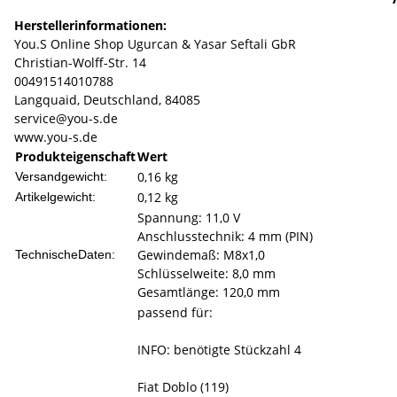
Herstellerinformationen:
You.S Online Shop Ugurcan & Yasar Seftali GbR
Christian-Wolff-Str. 14
00491514010788
Langquaid, Deutschland, 84085
service@you-s.de
www.you-s.de
Produkteigenschaft
Wert
0,16 kg
Versandgewicht:
0,12
kg
Artikelgewicht:
Spannung: 11,0 V
Anschlusstechnik: 4 mm (PIN)
Gewindemaß: M8x1,0
TechnischeDaten:
Schlüsselweite: 8,0 mm
Gesamtlänge: 120,0 mm
passend für:
INFO: benötigte Stückzahl 4
Fiat Doblo (119)