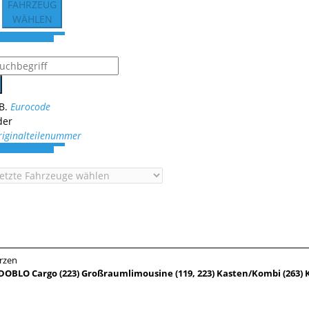
FAHRZEUG
WÄHLEN
.B.
Eurocode
der
riginalteilenummer
rzen
DOBLO Cargo (223) Großraumlimousine (119, 223) Kasten/Kombi (263) Ko