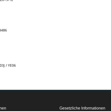
8486
03J / YE06
onen
Gesetzliche Informationen