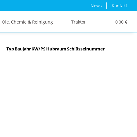
News
Kontakt
Öle, Chemie & Reinigung
Traktor/Schlepper/LKW
0,00 €
Typ
Baujahr
KW/PS
Hubraum
Schlüsselnummer