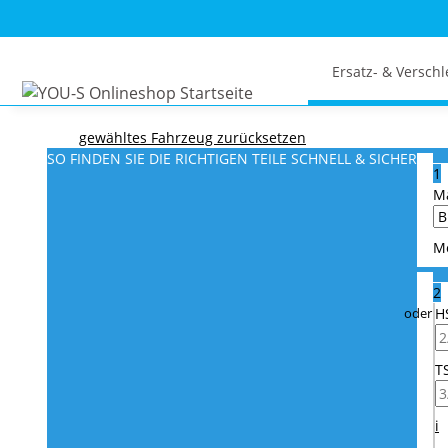
Ersatz- & Verschl
gewähltes Fahrzeug zurücksetzen
SO FINDEN SIE DIE RICHTIGEN TEILE
SCHNELL & SICHER
1
M
M
2
H
T
i