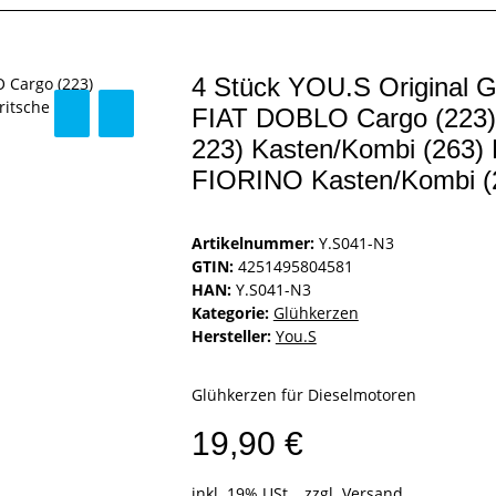
4 Stück YOU.S Original G
FIAT DOBLO Cargo (223) 
223) Kasten/Kombi (263) 
FIORINO Kasten/Kombi (2
Artikelnummer:
Y.S041-N3
GTIN:
4251495804581
HAN:
Y.S041-N3
Kategorie:
Glühkerzen
Hersteller:
You.S
Glühkerzen für Dieselmotoren
19,90 €
inkl. 19% USt. , zzgl.
Versand