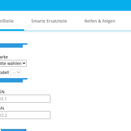
eißteile
Smarte Ersatzteile
Reifen & Felgen
arke
odell
SN
SN